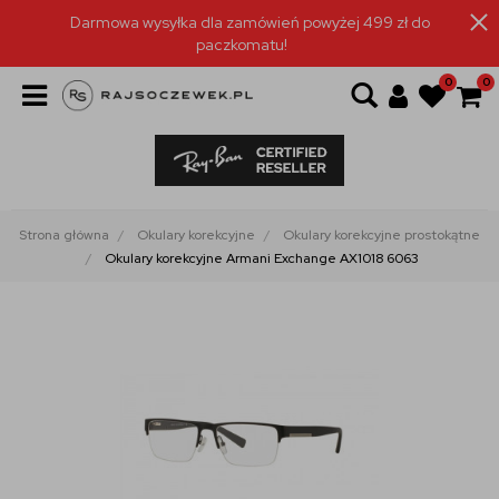
Darmowa wysyłka dla zamówień powyżej 499 zł do
paczkomatu!
0
0
Strona główna
Okulary korekcyjne
Okulary korekcyjne prostokątne
Okulary korekcyjne Armani Exchange AX1018 6063