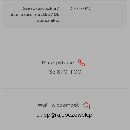
Szerokość szkła /
54-17-140
Szerokość mostka / Dł.
zausznika:
Masz pytanie
33 870 11 00
Wyślij wiadomość
sklep@rajsoczewek.pl