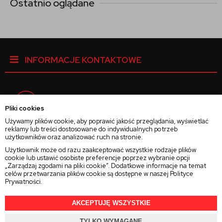
Ostatnio oglądane
INFORMACJE KONTAKTOWE
Facebook
Pliki cookies
Używamy plików cookie, aby poprawić jakość przeglądania, wyświetlać
reklamy lub treści dostosowane do indywidualnych potrzeb
Instagram
użytkowników oraz analizować ruch na stronie.
Użytkownik może od razu zaakceptować wszystkie rodzaje plików
cookie lub ustawić osobiste preferencje poprzez wybranie opcji
Twitter
„Zarządzaj zgodami na pliki cookie”. Dodatkowe informacje na temat
celów przetwarzania plików cookie są dostępne w naszej
Polityce
Prywatności
.
AKCEPTUJĘ WSZYSTKIE
2025 © Wszelkie Prawa Zastrzeżone
Rajsoczewek.pl
TYLKO WYMAGANE