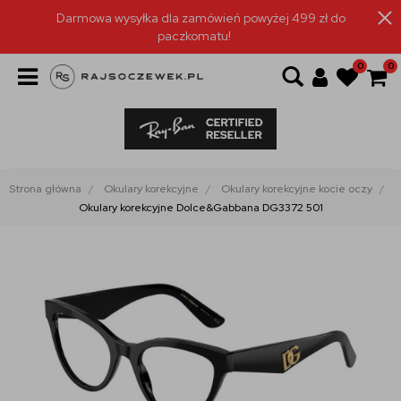
Darmowa wysyłka dla zamówień powyżej 499 zł do
paczkomatu!
0
0
Strona główna
Okulary korekcyjne
Okulary korekcyjne kocie oczy
Okulary korekcyjne Dolce&Gabbana DG3372 501