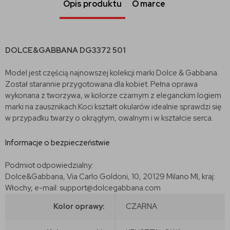
Opis produktu
O marce
DOLCE&GABBANA DG3372 501
Model jest częścią najnowszej kolekcji marki Dolce & Gabbana.
Został starannie przygotowana dla kobiet. Pełna oprawa
wykonana z tworzywa, w kolorze czarnym z eleganckim logiem
marki na zausznikach.Koci kształt okularów idealnie sprawdzi się
w przypadku twarzy o okrągłym, owalnym i w kształcie serca.
Informacje o bezpieczeństwie
Podmiot odpowiedzialny:
Dolce&Gabbana, Via Carlo Goldoni, 10, 20129 Milano MI, kraj:
Włochy, e-mail: support@dolcegabbana.com
Kolor oprawy:
CZARNA