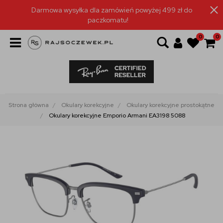
Darmowa wysyłka dla zamówień powyżej 499 zł do
paczkomatu!
0
0
Strona główna
Okulary korekcyjne
Okulary korekcyjne prostokątne
Okulary korekcyjne Emporio Armani EA3198 5088