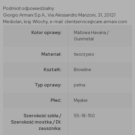
Podmiot odpowiedzialny:
Giorgio Armani S.p.A., Via Alessandro Manzoni, 31, 20121
Mediolan, kraj: Włochy, e-mail: clientservice@care.armani.com
Kolor oprawy:
Matowa Havana /
Gunmetal
Materiał:
tworzywo
Kształt:
Browline
Typ oprawy:
pełna
Płeć:
Męskie
Szerokość szkła /
55-18-150
Szerokość mostka / Dł.
zausznika: