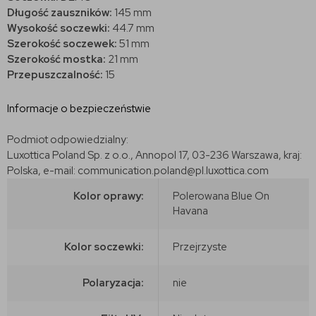
Długość zauszników:
145 mm
Wysokość soczewki:
44.7 mm
Szerokość soczewek:
51 mm
Szerokość mostka:
21 mm
Przepuszczalność:
15
Informacje o bezpieczeństwie
Podmiot odpowiedzialny:
Luxottica Poland Sp. z o.o., Annopol 17, 03-236 Warszawa, kraj:
Polska, e-mail: communication.poland@pl.luxottica.com
Kolor oprawy:
Polerowana Blue On
Havana
Kolor soczewki:
Przejrzyste
Polaryzacja:
nie