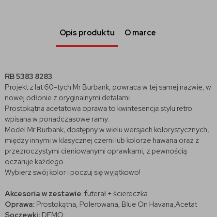
Opis produktu
O marce
RB 5383 8283
Projekt z lat 60-tych Mr Burbank, powraca w tej samej nazwie, w
nowej odłonie z oryginalnymi detalami.
Prostokątna acetatowa oprawa to kwintesencja stylu retro
wpisana w ponadczasowe ramy.
Model Mr Burbank, dostępny w wielu wersjach kolorystycznych,
między innymi w klasycznej czerni lub kolorze hawana oraz z
przezroczystymi cieniowanymi oprawkami, z pewnością
oczaruje każdego.
Wybierz swój kolor i poczuj się wyjątkowo!
Akcesoria w zestawie
: futerał + ściereczka
Oprawa:
Prostokątna, Polerowana,
Blue On Havana
,Acetat
Soczewki:
DEMO