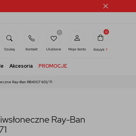
0
0
>
Szukaj
Kontakt
Ulubione
Moje konto
Koszyk
le
Akcesoria
PROMOCJE
neczne Ray-Ban RB4307 601/71
ciwsłoneczne Ray-Ban
71