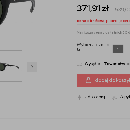
371,91
zł
539,
cena obniżona:
promocja cen
Najniższa cena z ostatnich 30 dn
Wybierz rozmiar:
61
61
Wysyłka:
Towar chwilo
dodaj do koszy
Udostepnij
Zapyt