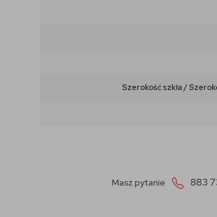
Szerokość szkła / Szerok
883 7
Masz pytanie