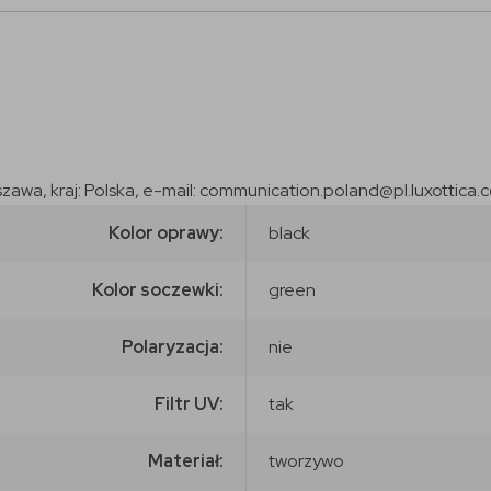
szawa, kraj: Polska, e-mail: communication.poland@pl.luxottica.
Kolor oprawy:
black
Kolor soczewki:
green
Polaryzacja:
nie
Filtr UV:
tak
Materiał:
tworzywo