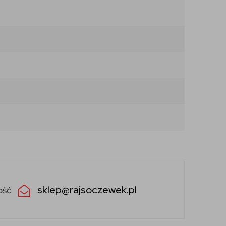
sklep@rajsoczewek.pl
ość