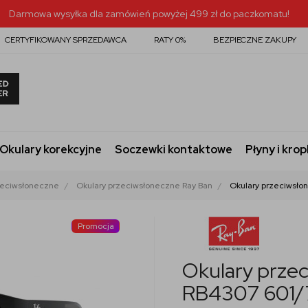
Darmowa wysyłka dla zamówień powyżej 499 zł do paczkomatu!
CERTYFIKOWANY SPRZEDAWCA
RATY 0%
BEZPIECZNE ZAKUPY
Okulary korekcyjne
Soczewki kontaktowe
Płyny i krop
zeciwsłoneczne
Okulary przeciwsłoneczne Ray Ban
Okulary przeciwsło
Promocja
Okulary prze
RB4307 601/