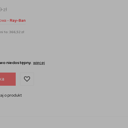
00
zł
owa -
Ray-Ban
i to: 366,52 zł
wo niedostępny.
więcej
ka
aj o produkt