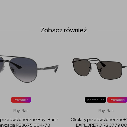
Zobacz również
Promocja
Bestseller
Promocja
Ray-Ban
Ray-Ban
 przeciwsłoneczne Ray-Ban z
Okulary przeciwsłoneczne
aryzacją RB3675 004/78
EXPLORER 3 RB 3779 00