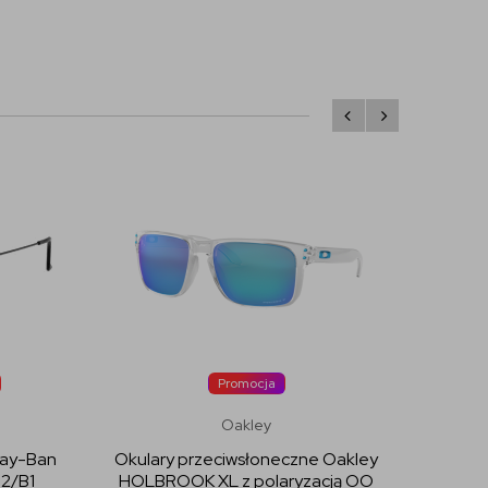
Promocja
Oakley
Ray-Ban
Okulary przeciwsłoneczne Oakley
Okula
2/B1
HOLBROOK XL z polaryzacją OO
S