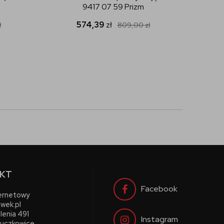
9417 07 59 Prizm
574,39
zł
ł
809,00
zł
KT
Facebook
ternetowy
wek.pl
lenia 491
Instagram
uczkowice