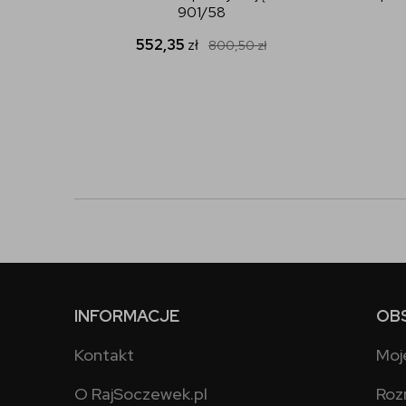
901/58
552,35
zł
800,50
zł
INFORMACJE
OB
Kontakt
Moj
O RajSoczewek.pl
Roz