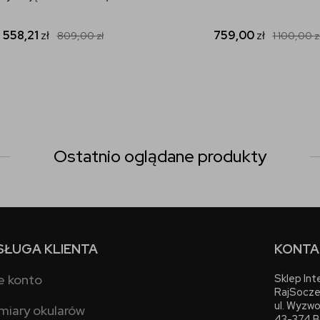
558,21
zł
759,00
zł
809,00
zł
1 100,00
z
Ostatnio oglądane produkty
SŁUGA KLIENTA
KONTA
e konto
Sklep In
RajSocze
ul. Wyzwo
miary okularów
43-374 B