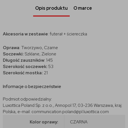
Opis produktu
O marce
Akcesoria w zestawie
: futerał + ściereczka
Oprawa
: Tworzywo, Czarne
Soczewki:
Szklane, Zielone
Długość zauszników
: 145
Szerokość soczewek:
53
Szerokość mostka:
21
Informacje o bezpieczeństwie
Podmiot odpowiedzialny:
Luxottica Poland Sp. z o.o., Annopol 17, 03-236 Warszawa, kraj:
Polska, e-mail: communication.poland@pl.luxottica.com
Kolor oprawy:
CZARNA