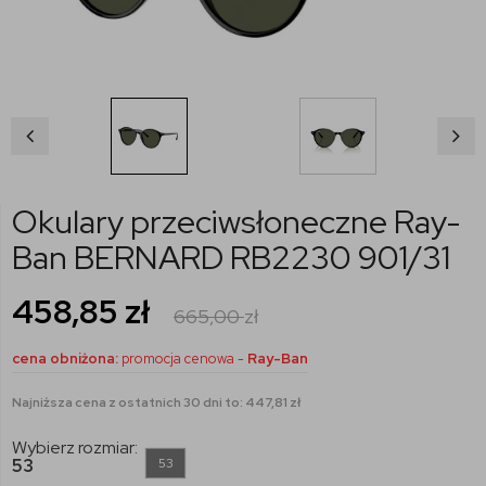
Okulary przeciwsłoneczne Ray-
Ban BERNARD RB2230 901/31
458,85
zł
665,00
zł
cena obniżona:
promocja cenowa -
Ray-Ban
Najniższa cena z ostatnich 30 dni to: 447,81 zł
Wybierz rozmiar:
53
53