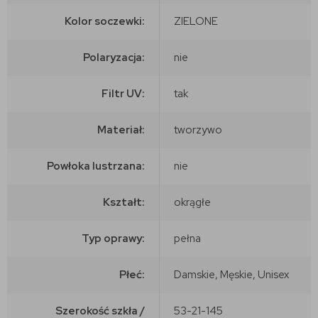
Kolor soczewki:
ZIELONE
Polaryzacja:
nie
Filtr UV:
tak
Materiał:
tworzywo
Powłoka lustrzana:
nie
Kształt:
okrągłe
Typ oprawy:
pełna
Płeć:
Damskie, Męskie, Unisex
Szerokość szkła /
53-21-145