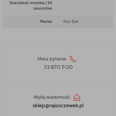
Szerokość mostka / Dł.
zausznika:
Marka:
Ray-Ban
Masz pytanie
33 870 11 00
Wyślij wiadomość
sklep@rajsoczewek.pl