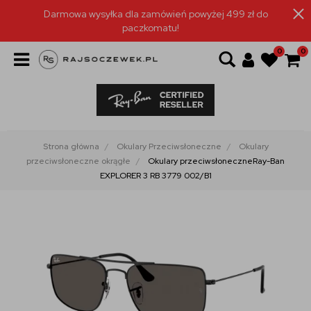
Darmowa wysyłka dla zamówień powyżej 499 zł do
paczkomatu!
0
0
Strona główna
Okulary Przeciwsłoneczne
Okulary
przeciwsłoneczne okrągłe
Okulary przeciwsłoneczneRay-Ban
EXPLORER 3 RB 3779 002/B1