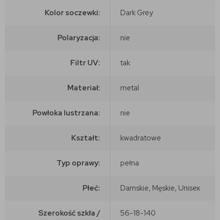
Kolor soczewki:
Dark Grey
Polaryzacja:
nie
Filtr UV:
tak
Materiał:
metal
Powłoka lustrzana:
nie
Kształt:
kwadratowe
Typ oprawy:
pełna
Płeć:
Damskie, Męskie, Unisex
Szerokość szkła /
56-18-140