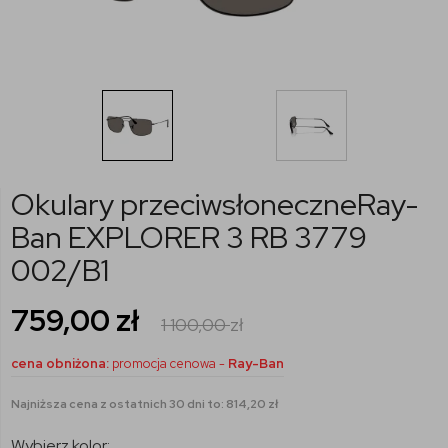
Okulary przeciwsłoneczneRay-
Ban EXPLORER 3 RB 3779
002/B1
759,00
zł
1 100,00
zł
cena obniżona:
promocja cenowa -
Ray-Ban
Najniższa cena z ostatnich 30 dni to: 814,20 zł
Wybierz kolor: