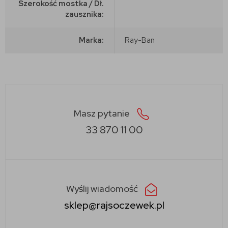
Szerokość mostka / Dł.
zausznika:
Marka:
Ray-Ban
Masz pytanie
33 870 11 00
Wyślij wiadomość
sklep@rajsoczewek.pl