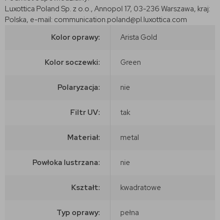
Luxottica Poland Sp. z o.o., Annopol 17, 03-236 Warszawa, kraj:
Polska, e-mail: communication.poland@pl.luxottica.com
Kolor oprawy:
Arista Gold
Kolor soczewki:
Green
Polaryzacja:
nie
Filtr UV:
tak
Materiał:
metal
Powłoka lustrzana:
nie
Kształt:
kwadratowe
Typ oprawy:
pełna