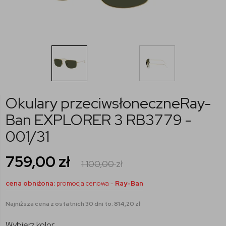
Okulary przeciwsłoneczneRay-
Ban EXPLORER 3 RB3779 -
001/31
759,00
zł
1 100,00
zł
cena obniżona:
promocja cenowa -
Ray-Ban
Najniższa cena z ostatnich 30 dni to: 814,20 zł
Wybierz kolor: