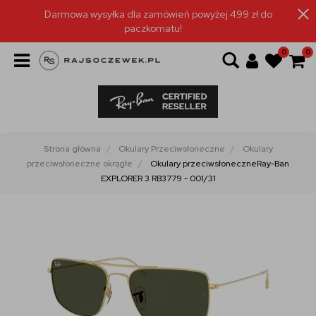
Darmowa wysyłka dla zamówień powyżej 499 zł do
paczkomatu!
0
0
Strona główna
Okulary Przeciwsłoneczne
Okulary
przeciwsłoneczne okrągłe
Okulary przeciwsłoneczneRay-Ban
EXPLORER 3 RB3779 - 001/31