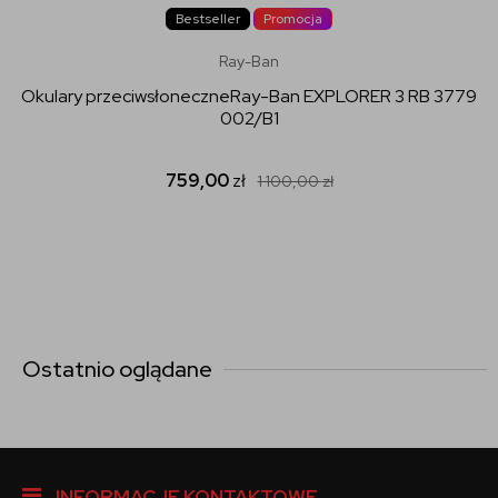
Bestseller
Promocja
Ray-Ban
Okulary przeciwsłoneczneRay-Ban EXPLORER 3 RB 3779
002/B1
759,00
zł
1 100,00
zł
Ostatnio oglądane
INFORMACJE KONTAKTOWE