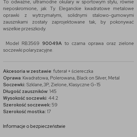
To odważne, ultramodne okulary w sportowym stylu, równie
nieposkromione, jak Ty. Eleganckie kwadratowe metalowe
oprawki z wytrzymałymi, solidnymi stalowo-gumowymi
zausznikami zostały zaprojektowane tak, by pokonywać
wszelkie przeszkody.
Model RB3569
90049A
to czarna oprawa oraz zielone
soczewki polaryzacyjne.
Akcesoria w zestawie
: futerał + ściereczka
Oprawa
: Kwadratowa, Polerowana, Black on Silver, Metal
Soczewki:
Szklane,3P, Zielone, Klasyczne G-15
Długość zauszników
: 145
Wysokość soczewki
: 44.2
Szerokość soczewek:
59
Szerokość mostka:
17
Informacje o bezpieczeństwie