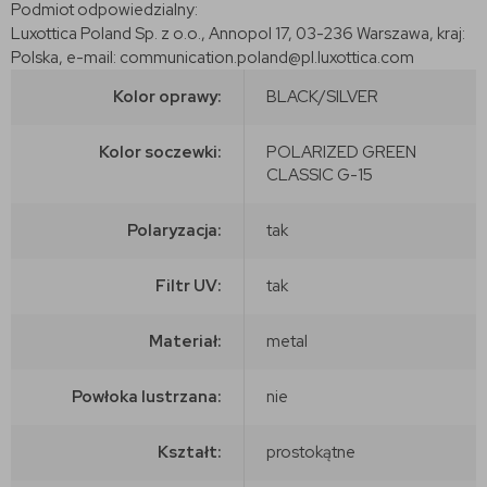
Podmiot odpowiedzialny:
Luxottica Poland Sp. z o.o., Annopol 17, 03-236 Warszawa, kraj:
Polska, e-mail: communication.poland@pl.luxottica.com
Kolor oprawy:
BLACK/SILVER
Kolor soczewki:
POLARIZED GREEN
CLASSIC G-15
Polaryzacja:
tak
Filtr UV:
tak
Materiał:
metal
Powłoka lustrzana:
nie
Kształt:
prostokątne