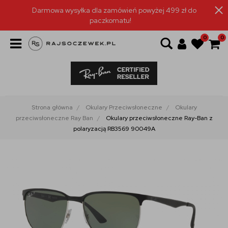
Darmowa wysyłka dla zamówień powyżej 499 zł do
paczkomatu!
0
0
Strona główna
Okulary Przeciwsłoneczne
Okulary
przeciwsłoneczne Ray Ban
Okulary przeciwsłoneczne Ray-Ban z
polaryzacją RB3569 90049A