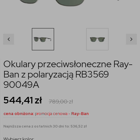
Okulary przeciwsłoneczne Ray-
Ban z polaryzacją RB3569
90049A
544,41
zł
789,00
zł
cena obniżona:
promocja cenowa -
Ray-Ban
Najniższa cena z ostatnich 30 dni to: 536,52 zł
Wybierz kolor: