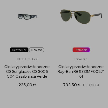
Bestseller
Nowość
Promocja
INTER OPTYK
Ray-Ban
Okulary przeciwsłoneczne
Okulary przeciwsłoneczne
OS Sunglasses OS 3006
Ray-Ban RB 8331M F00871
C04 Casablanca Verde
61
225,00
zł
793,50
zł
1 150,00
zł