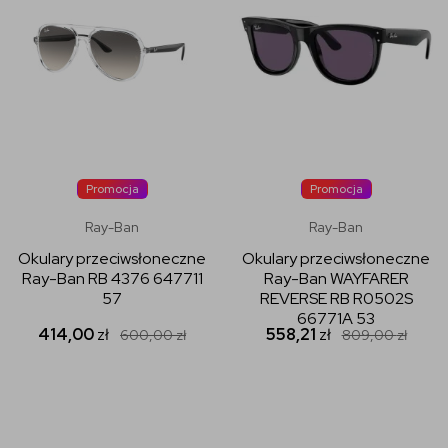
Promocja
Promocja
Ray-Ban
Ray-Ban
Okulary przeciwsłoneczne
Okulary przeciwsłoneczne
Ray-Ban RB 4376 647711
Ray-Ban WAYFARER
57
REVERSE RB R0502S
66771A 53
414,00
zł
558,21
zł
600,00
zł
809,00
zł