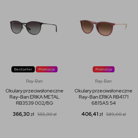
Bestseller
Promocja
Promocja
Ray-Ban
Ray-Ban
Okulary przeciwsłoneczne
Okulary przeciwsłoneczne
Ray-Ban ERIKA METAL
Ray-Ban ERIKA RB4171
RB3539 002/8G
6815A5 54
366,30
zł
406,41
zł
555,00
zł
589,00
zł