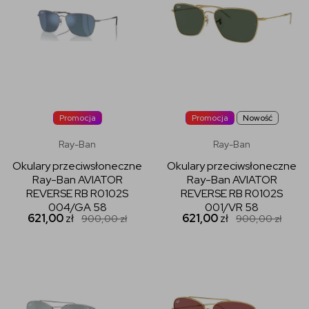
Promocja
Promocja
Nowość
Ray-Ban
Ray-Ban
Okulary przeciwsłoneczne
Okulary przeciwsłoneczne
Ray-Ban AVIATOR
Ray-Ban AVIATOR
REVERSE RB R0102S
REVERSE RB R0102S
004/GA 58
001/VR 58
621,00
zł
621,00
zł
900,00
zł
900,00
zł