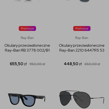
Promocja
Promocja
Ray-Ban
Ray-Ban
Okulary przeciwsłoneczne
Okulary przeciwsłoneczne
Ray-Ban RB 3778 002/B1
Ray-Ban 2210 6447R5 53
655,50
zł
448,50
zł
950,00
zł
650,00
zł