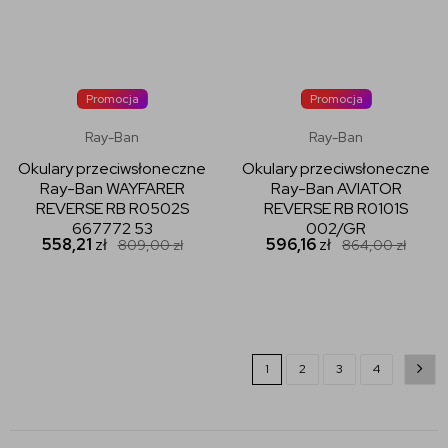
Promocja
Promocja
Ray-Ban
Ray-Ban
Okulary przeciwsłoneczne
Okulary przeciwsłoneczne
Ray-Ban WAYFARER
Ray-Ban AVIATOR
REVERSE RB R0502S
REVERSE RB R0101S
667772 53
002/GR
558,21
zł
596,16
zł
809,00
zł
864,00
zł
1
2
3
4