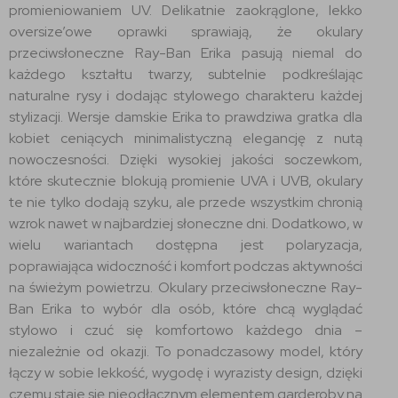
promieniowaniem UV. Delikatnie zaokrąglone, lekko
oversize’owe oprawki sprawiają, że okulary
przeciwsłoneczne Ray-Ban Erika pasują niemal do
każdego kształtu twarzy, subtelnie podkreślając
naturalne rysy i dodając stylowego charakteru każdej
stylizacji. Wersje damskie Erika to prawdziwa gratka dla
kobiet ceniących minimalistyczną elegancję z nutą
nowoczesności. Dzięki wysokiej jakości soczewkom,
które skutecznie blokują promienie UVA i UVB, okulary
te nie tylko dodają szyku, ale przede wszystkim chronią
wzrok nawet w najbardziej słoneczne dni. Dodatkowo, w
wielu wariantach dostępna jest polaryzacja,
poprawiająca widoczność i komfort podczas aktywności
na świeżym powietrzu. Okulary przeciwsłoneczne Ray-
Ban Erika to wybór dla osób, które chcą wyglądać
stylowo i czuć się komfortowo każdego dnia –
niezależnie od okazji. To ponadczasowy model, który
łączy w sobie lekkość, wygodę i wyrazisty design, dzięki
czemu staje się nieodłącznym elementem garderoby na