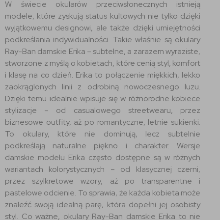
W świecie okularów przeciwsłonecznych istnieją
modele, które zyskują status kultowych nie tylko dzięki
wyjątkowemu designowi, ale także dzięki umiejętności
podkreślania indywidualności. Takie właśnie są okulary
Ray-Ban damskie Erika – subtelne, a zarazem wyraziste,
stworzone z myślą o kobietach, które cenią styl, komfort
i klasę na co dzień. Erika to połączenie miękkich, lekko
zaokrąglonych linii z odrobiną nowoczesnego luzu.
Dzięki temu idealnie wpisuje się w różnorodne kobiece
stylizacje – od casualowego streetwearu, przez
biznesowe outfity, aż po romantyczne, letnie sukienki.
To okulary, które nie dominują, lecz subtelnie
podkreślają naturalne piękno i charakter. Wersje
damskie modelu Erika często dostępne są w różnych
wariantach kolorystycznych – od klasycznej czerni,
przez szylkretowe wzory, aż po transparentne i
pastelowe odcienie. To sprawia, że każda kobieta może
znaleźć swoją idealną parę, która dopełni jej osobisty
styl. Co ważne, okulary Ray-Ban damskie Erika to nie