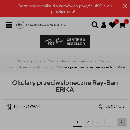
Darmowa wysyłka dla zamówień powyżej 499 zł do
paczkomatu!
0
0
Strona główna
Okulary Przeciwsłoneczne
Okulary
przeciwsłoneczne Ray Ban
Okulary przeciwsłoneczne Ray-Ban ERIKA
Okulary przeciwsłoneczne Ray-Ban
ERIKA
FILTROWANIE
SORTUJ
1
2
3
4