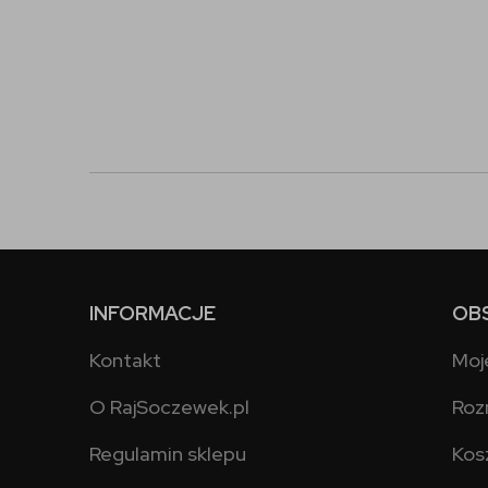
INFORMACJE
OB
Kontakt
Moj
O RajSoczewek.pl
Roz
Regulamin sklepu
Kos