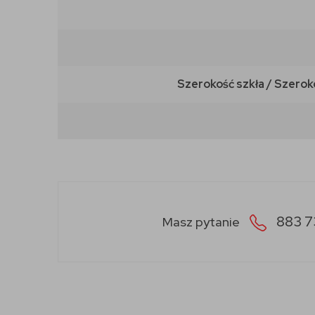
Szerokość szkła / Szerok
883 7
Masz pytanie