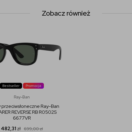
Zobacz również
Bestseller
Promocja
Ray-Ban
y przeciwsłoneczne Ray-Ban
ARER REVERSE RB R0502S
6677VR
482,31
zł
699,00
zł