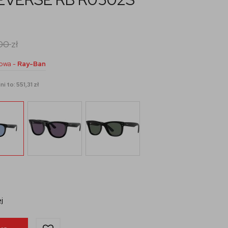
,00
zł
owa -
Ray-Ban
 to: 551,31 zł
j