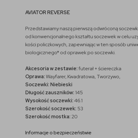
AVIATOR REVERSE
Przedstawiamy naszą pierwszą odwróconą soczewkę.
od konwencjonalnego kształtu soczewek w celu uzy
kości policzkowych, zapewniając w ten sposób uni
biologicznego* od oprawek po soczewki.
Akcesoria w zestawie:
futerał + ściereczka
Oprawa:
Wayfarer, Kwadratowa, Tworzywo,
Soczewki: Niebieski
Długość zauszników:
145
Wysokość soczewki:
46.1
Szerokość soczewek:
53
Szerokość mostka:
20
Informacje o bezpieczeństwie