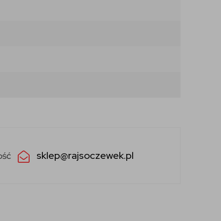
sklep@rajsoczewek.pl
ość