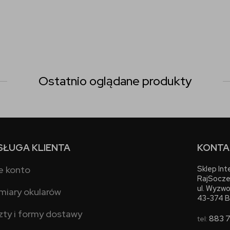
Ostatnio oglądane produkty
SŁUGA KLIENTA
KONTA
e konto
Sklep In
RajSocze
ul. Wyzwo
miary okularów
43-374 B
zty i formy dostawy
883 
tel: