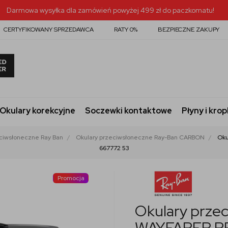
Darmowa wysyłka dla zamówień powyżej 499 zł do paczkomatu!
CERTYFIKOWANY SPRZEDAWCA
RATY 0%
BEZPIECZNE ZAKUPY
Okulary korekcyjne
Soczewki kontaktowe
Płyny i krop
eciwsłoneczne Ray Ban
Okulary przeciwsłoneczne Ray-Ban CARBON
Oku
667772 53
Promocja
Okulary prze
WAYFARER R