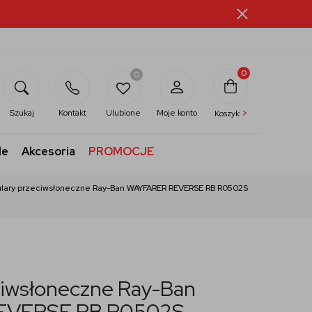
0
0
>
Szukaj
Kontakt
Ulubione
Moje konto
Koszyk
le
Akcesoria
PROMOCJE
lary przeciwsłoneczne Ray-Ban WAYFARER REVERSE RB R0502S
ciwsłoneczne Ray-Ban
EVERSE RB R0502S