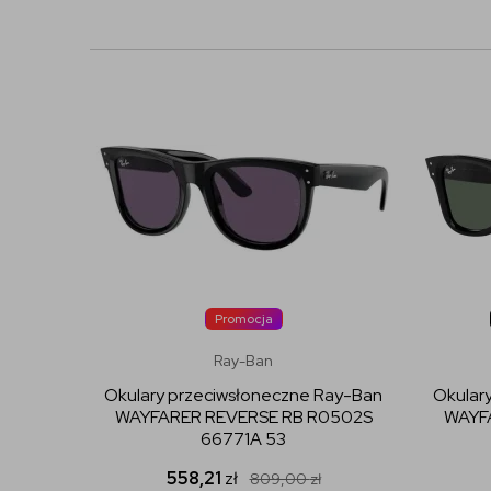
Promocja
Ray-Ban
Okulary przeciwsłoneczne Ray-Ban
Okular
WAYFARER REVERSE RB R0502S
WAYF
66771A 53
558,21
zł
809,00
zł