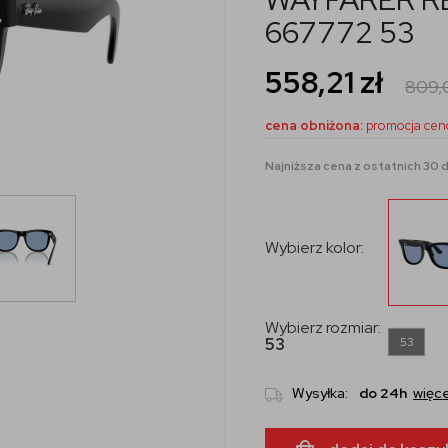
667772 53
558,21
zł
809
cena obniżona:
promocja cen
Najniższa cena z ostatnich 30 dni
Wybierz kolor:
Wybierz rozmiar:
53
53
Wysyłka:
do 24h
więce