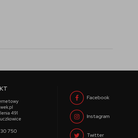
KT
Facebook
ternetowy
wek.pl
lenia 491
Instagram
uczkowice
730 750
Twitter