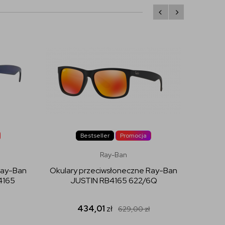
Bestseller
Promocja
Ray-Ban
Ray-Ban
Okulary przeciwsłoneczne Ray-Ban
Okular
4165
JUSTIN RB4165 622/6Q
JUSTIN 
434,01
zł
629,00
zł