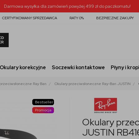
Darmowa wysyłka dla zamówień powyżej 499 zł do paczkomatu!
CERTYFIKOWANY SPRZEDAWCA
RATY 0%
BEZPIECZNE ZAKUPY
Okulary korekcyjne
Soczewki kontaktowe
Płyny i krop
 przeciwsłoneczne Ray Ban
Okulary przeciwsłoneczne Ray-Ban JUSTIN
Bestseller
Promocja
Okulary prze
JUSTIN RB41