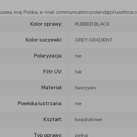
szawa, kraj: Polska, e-mail: communication.poland@pl.luxottica.
Kolor oprawy:
RUBBER BLACK
Kolor soczewki:
GREY GRADIENT
Polaryzacja:
nie
Filtr UV:
tak
Materiał:
tworzywo
Powłoka lustrzana:
nie
Kształt:
kwadratowe
Typ oprawy:
pełna