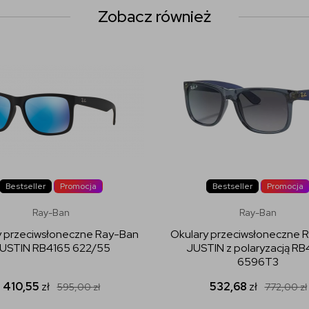
Zobacz również
Bestseller
Promocja
Bestseller
Promocja
Ray-Ban
Ray-Ban
y przeciwsłoneczne Ray-Ban
Okulary przeciwsłoneczne 
USTIN RB4165 622/55
JUSTIN z polaryzacją RB
6596T3
410,55
zł
532,68
zł
595,00
zł
772,00
zł