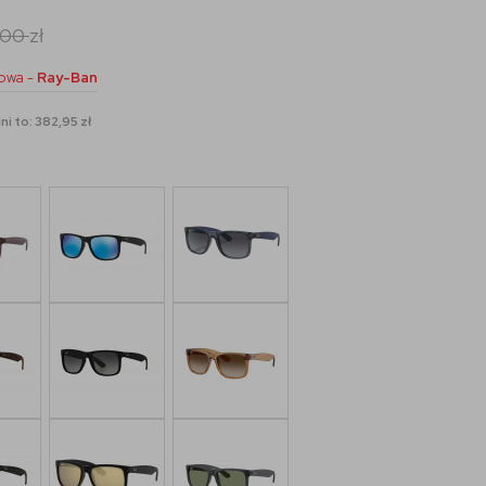
,00
zł
owa -
Ray-Ban
i to: 382,95 zł