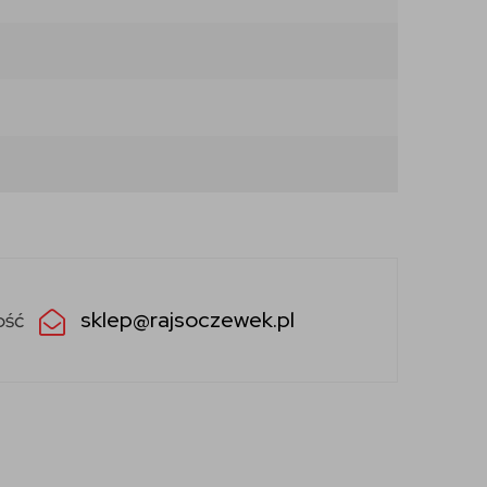
sklep@rajsoczewek.pl
ość