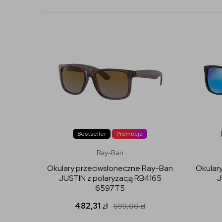
Bestseller
Promocja
Ray-Ban
Okulary przeciwsłoneczne Ray-Ban
Okular
JUSTIN z polaryzacją RB4165
J
6597T5
482,31
zł
699,00
zł