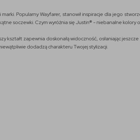
 marki. Popularny Wayfarer, stanowił inspiracje dla jego stwo
tokątne soczewki. Czym wyróżnia się Justin® - niebanalne kolo
ejszy kształt zapewnia doskonałą widoczność, osłaniając jeszcz
niewątpliwie dodadzą charakteru Twojej stylizacji.