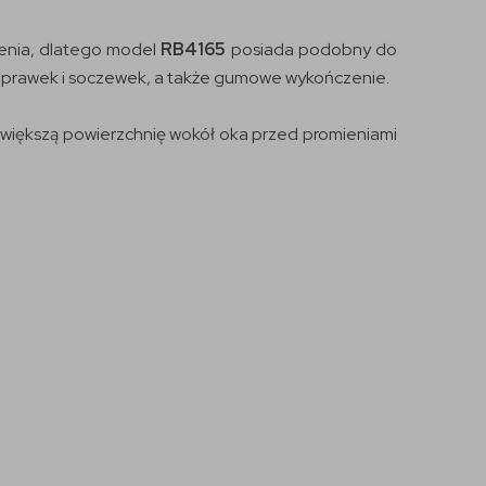
rzenia, dlatego model
RB4165
posiada podobny do
ry oprawek i soczewek, a także gumowe wykończenie.
e większą powierzchnię wokół oka przed promieniami