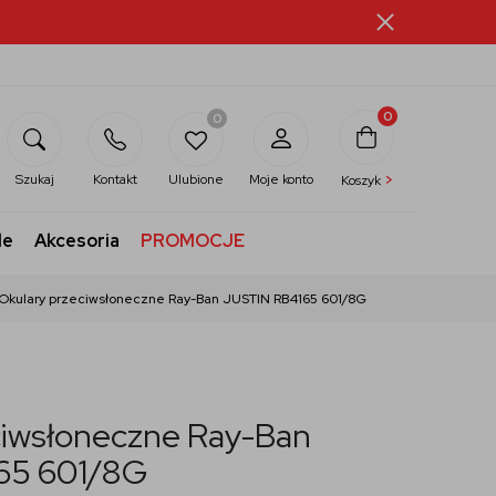
0
0
>
Szukaj
Kontakt
Ulubione
Moje konto
Koszyk
le
Akcesoria
PROMOCJE
Okulary przeciwsłoneczne Ray-Ban JUSTIN RB4165 601/8G
ciwsłoneczne Ray-Ban
65 601/8G