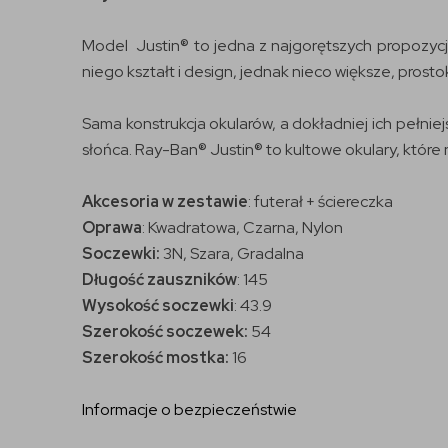
Model Justin® to jedna z najgorętszych propozycji
niego kształt i design, jednak nieco większe, pros
Sama konstrukcja okularów, a dokładniej ich pełni
słońca. Ray-Ban® Justin® to kultowe okulary, które 
Akcesoria w zestawie
: futerał + ściereczka
Oprawa
: Kwadratowa, Czarna, Nylon
Soczewki:
3N, Szara, Gradalna
Długość zauszników
: 145
Wysokość soczewki
: 43.9
Szerokość soczewek:
54
Szerokość mostka:
16
Informacje o bezpieczeństwie