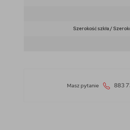
Szerokość szkła / Szerok
883 7
Masz pytanie