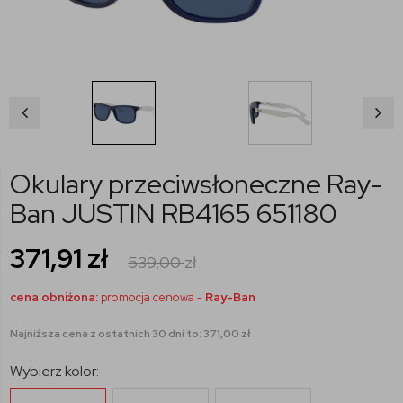
Okulary przeciwsłoneczne Ray-
Ban JUSTIN RB4165 651180
371,91
zł
539,00
zł
cena obniżona:
promocja cenowa -
Ray-Ban
Najniższa cena z ostatnich 30 dni to: 371,00 zł
Wybierz kolor: