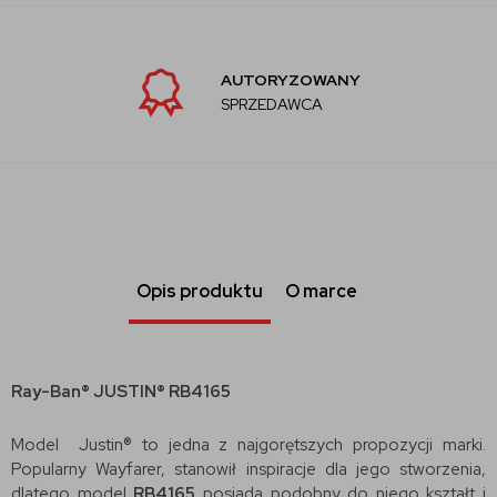
AUTORYZOWANY
SPRZEDAWCA
Opis produktu
O marce
Ray-Ban® JUSTIN® RB4165
Model Justin® to jedna z najgorętszych propozycji marki.
Popularny Wayfarer, stanowił inspiracje dla jego stworzenia,
dlatego model
RB4165
posiada podobny do niego kształt i