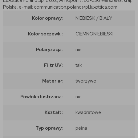
Luxottica Poland Sp. z o.o., Annopol 17, 03-236 Warszawa, kraj:
Polska, e-mail: communication.poland@pl.luxottica.com
Kolor oprawy:
NIEBIESKI / BIAŁY
Kolor soczewki:
CIEMNONIEBIESKI
Polaryzacja:
nie
Filtr UV:
tak
Materiał:
tworzywo
Powłoka lustrzana:
nie
Kształt:
kwadratowe
Typ oprawy:
pełna