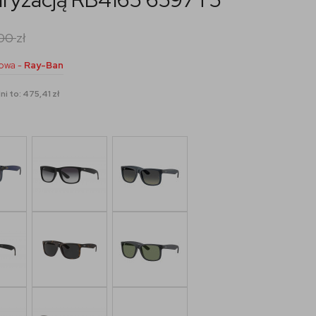
,00
zł
owa -
Ray-Ban
i to: 475,41 zł