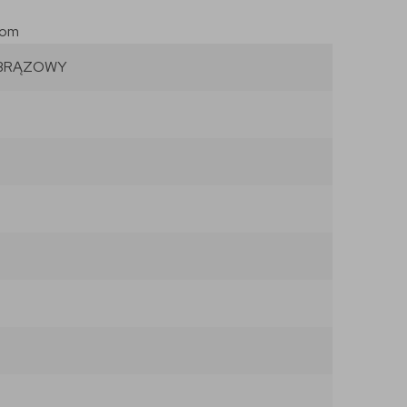
com
 BRĄZOWY