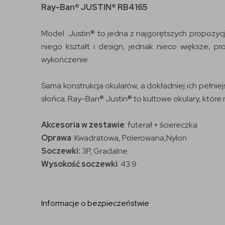
Ray-Ban® JUSTIN® RB4165
Model Justin® to jedna z najgorętszych propozycji
niego kształt i design, jednak nieco większe, p
wykończenie.
Sama konstrukcja okularów, a dokładniej ich pełni
słońca. Ray-Ban® Justin® to kultowe okulary, które 
Akcesoria w zestawie
: futerał + ściereczka
Oprawa
: Kwadratowa, Polerowana,Nylon
Soczewki:
3P, Gradalne
Wysokość soczewki
: 43.9
Informacje o bezpieczeństwie