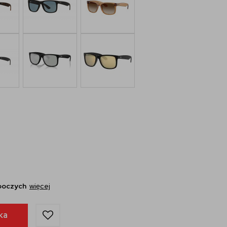
oboczych
więcej
ka