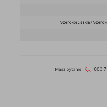
Szerokość szkła / Szerok
883 7
Masz pytanie