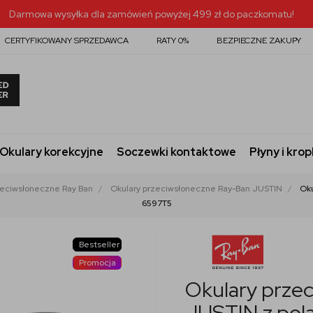
Darmowa wysyłka dla zamówień powyżej 499 zł do paczkomatu!
CERTYFIKOWANY SPRZEDAWCA
RATY 0%
BEZPIECZNE ZAKUPY
Okulary korekcyjne
Soczewki kontaktowe
Płyny i krop
zeciwsłoneczne Ray Ban
Okulary przeciwsłoneczne Ray-Ban JUSTIN
Oku
6597T5
Bestseller
Promocja
Okulary prze
JUSTIN z pol