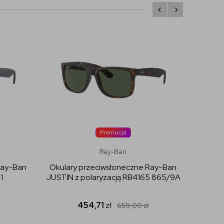
Promocja
Ray-Ban
Ray-Ban
Okulary przeciwsłoneczne Ray-Ban
Okular
1
JUSTIN z polaryzacją RB4165 865/9A
454,71
zł
659,00
zł