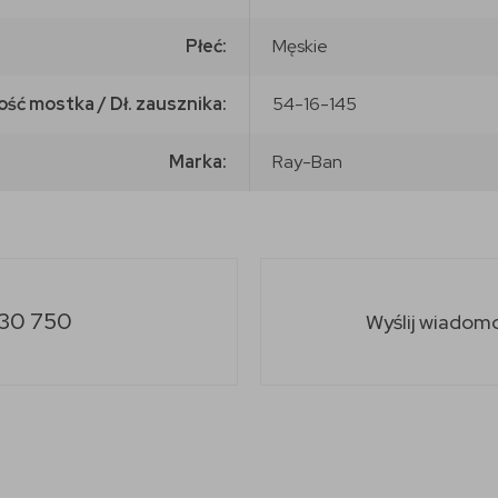
Płeć:
Męskie
ość mostka / Dł. zausznika:
54-16-145
Marka:
Ray-Ban
30 750
Wyślij wiadom