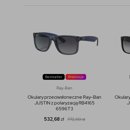
Bestseller
Promocja
Ray-Ban
Okulary przeciwsłoneczne Ray-Ban
Okular
JUSTIN z polaryzacją RB4165
J
6596T3
532,68
zł
772,00
zł