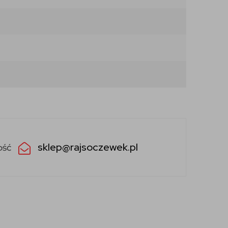
sklep@rajsoczewek.pl
ość