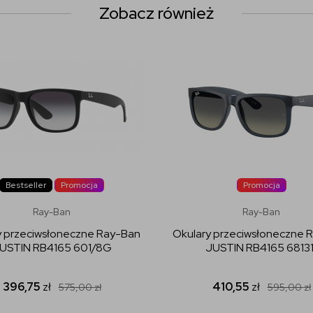
Zobacz również
Bestseller
Promocja
Promocja
Ray-Ban
Ray-Ban
y przeciwsłoneczne Ray-Ban
Okulary przeciwsłoneczne 
USTIN RB4165 601/8G
JUSTIN RB4165 68131
396,75
zł
410,55
zł
575,00
zł
595,00
zł