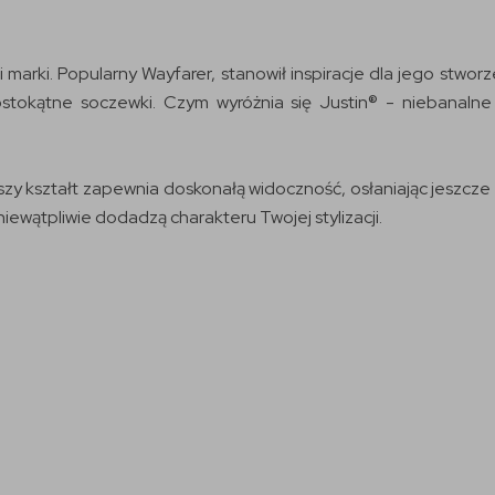
 marki. Popularny Wayfarer, stanowił inspiracje dla jego stwo
rostokątne soczewki. Czym wyróżnia się Justin® - niebanal
ejszy kształt zapewnia doskonałą widoczność, osłaniając jeszcz
niewątpliwie dodadzą charakteru Twojej stylizacji.