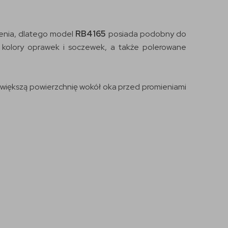
rzenia, dlatego model
RB4165
posiada podobny do
ne kolory oprawek i soczewek, a także polerowane
e większą powierzchnię wokół oka przed promieniami