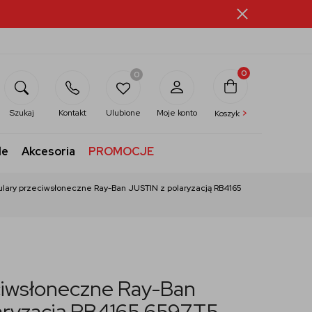
0
0
>
Szukaj
Kontakt
Ulubione
Moje konto
Koszyk
le
Akcesoria
PROMOCJE
lary przeciwsłoneczne Ray-Ban JUSTIN z polaryzacją RB4165
ciwsłoneczne Ray-Ban
aryzacją RB4165 6597T5