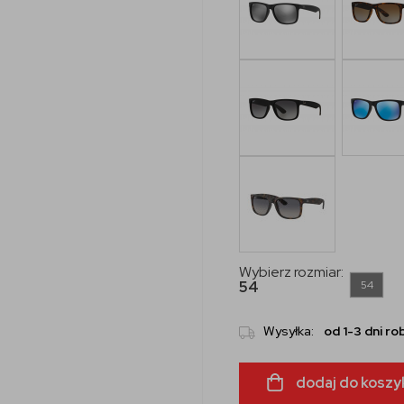
Wybierz rozmiar:
54
54
Wysyłka:
od 1-3 dni r
dodaj do koszy