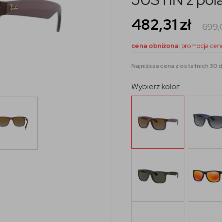
482,31
zł
699
cena obniżona:
promocja cen
Najniższa cena z ostatnich 30 dn
Wybierz kolor: