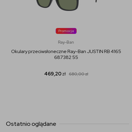
Promocja
Ray-Ban
Okulary przeciwsłoneczne Ray-Ban JUSTIN RB 4165
687382 55
469,20
zł
680,00
zł
Ostatnio oglądane