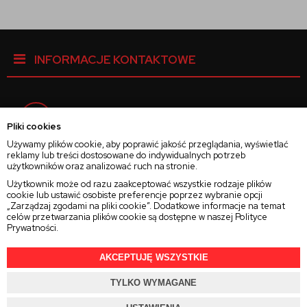
INFORMACJE KONTAKTOWE
Facebook
Pliki cookies
Używamy plików cookie, aby poprawić jakość przeglądania, wyświetlać
reklamy lub treści dostosowane do indywidualnych potrzeb
Instagram
użytkowników oraz analizować ruch na stronie.
Użytkownik może od razu zaakceptować wszystkie rodzaje plików
cookie lub ustawić osobiste preferencje poprzez wybranie opcji
Twitter
„Zarządzaj zgodami na pliki cookie”. Dodatkowe informacje na temat
celów przetwarzania plików cookie są dostępne w naszej
Polityce
Prywatności
.
AKCEPTUJĘ WSZYSTKIE
2025 © Wszelkie Prawa Zastrzeżone
Rajsoczewek.pl
TYLKO WYMAGANE
Projekt i oprogramowanie sklepu:
Ebexo.pl