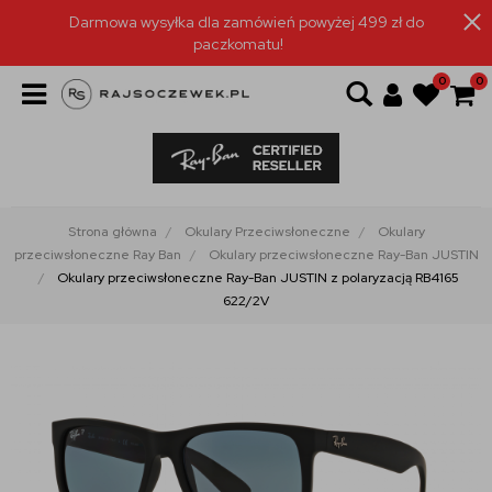
Darmowa wysyłka dla zamówień powyżej 499 zł do
paczkomatu!
0
0
Strona główna
Okulary Przeciwsłoneczne
Okulary
przeciwsłoneczne Ray Ban
Okulary przeciwsłoneczne Ray-Ban JUSTIN
Okulary przeciwsłoneczne Ray-Ban JUSTIN z polaryzacją RB4165
622/2V