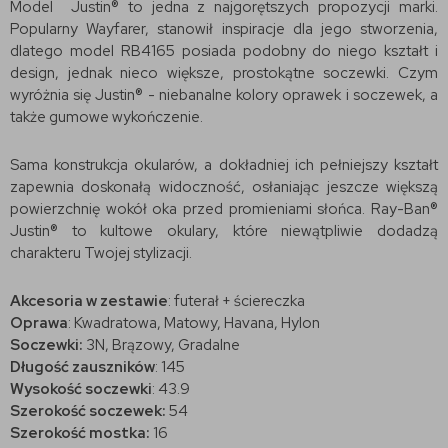
Model Justin® to jedna z najgorętszych propozycji marki.
Popularny Wayfarer, stanowił inspiracje dla jego stworzenia,
dlatego model RB4165 posiada podobny do niego kształt i
design, jednak nieco większe, prostokątne soczewki. Czym
wyróżnia się Justin® - niebanalne kolory oprawek i soczewek, a
także gumowe wykończenie.
Sama konstrukcja okularów, a dokładniej ich pełniejszy kształt
zapewnia doskonałą widoczność, osłaniając jeszcze większą
powierzchnię wokół oka przed promieniami słońca. Ray-Ban®
Justin® to kultowe okulary, które niewątpliwie dodadzą
charakteru Twojej stylizacji.
Akcesoria w zestawie
: futerał + ściereczka
Oprawa
: Kwadratowa, Matowy, Havana, Hylon
Soczewki:
3N, Brązowy, Gradalne
Długość zauszników
: 145
Wysokość soczewki
: 43.9
Szerokość soczewek:
54
Szerokość mostka:
16