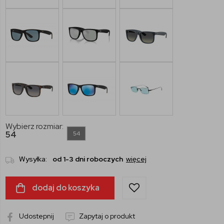
Wybierz rozmiar:
54
54
Wysyłka:
od 1-3 dni roboczych
więcej
dodaj do koszyka
Udostepnij
Zapytaj o produkt