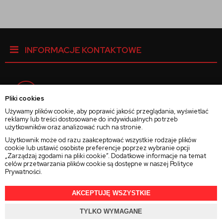
INFORMACJE KONTAKTOWE
Facebook
Pliki cookies
Używamy plików cookie, aby poprawić jakość przeglądania, wyświetlać
reklamy lub treści dostosowane do indywidualnych potrzeb
Instagram
użytkowników oraz analizować ruch na stronie.
Użytkownik może od razu zaakceptować wszystkie rodzaje plików
cookie lub ustawić osobiste preferencje poprzez wybranie opcji
Twitter
„Zarządzaj zgodami na pliki cookie”. Dodatkowe informacje na temat
celów przetwarzania plików cookie są dostępne w naszej
Polityce
Prywatności
.
AKCEPTUJĘ WSZYSTKIE
2025 © Wszelkie Prawa Zastrzeżone
Rajsoczewek.pl
TYLKO WYMAGANE
Projekt i oprogramowanie sklepu:
Ebexo.pl