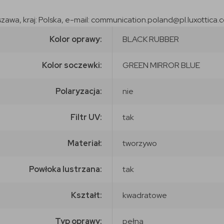
szawa, kraj: Polska, e-mail: communication.poland@pl.luxottica.
Kolor oprawy:
BLACK RUBBER
Kolor soczewki:
GREEN MIRROR BLUE
Polaryzacja:
nie
Filtr UV:
tak
Materiał:
tworzywo
Powłoka lustrzana:
tak
Kształt:
kwadratowe
Typ oprawy:
pełna