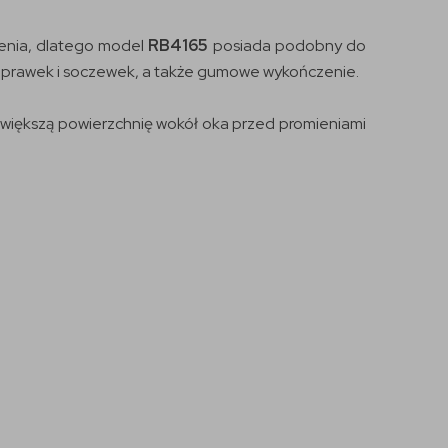
rzenia, dlatego model
RB4165
posiada podobny do
ry oprawek i soczewek, a także gumowe wykończenie.
e większą powierzchnię wokół oka przed promieniami