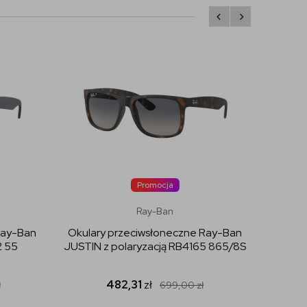
Promocja
Ray-Ban
Ray-Ban
Okulary przeciwsłoneczne Ray-Ban
Okular
2 55
JUSTIN z polaryzacją RB4165 865/8S
JUSTIN 
482,31
zł
ł
699,00
zł