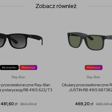
Zobacz również
Bestseller
Promocja
Promocja
Ray-Ban
Ray-Ban
y przeciwsłoneczne Ray-Ban
Okulary przeciwsłoneczne 
z polaryzacją RB 4165 622/T3
JUSTIN RB 4165 68738
481,60
zł
469,20
zł
860,00
zł
680,00
z