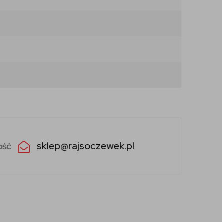
sklep@rajsoczewek.pl
ość