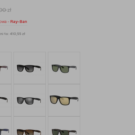
,00
zł
owa -
Ray-Ban
i to: 410,55 zł