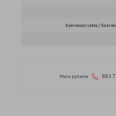
Szerokość szkła / Szerok
883 7
Masz pytanie