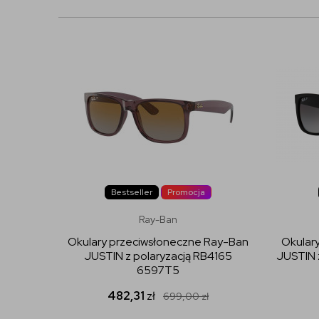
Bestseller
Promocja
Ray-Ban
Okulary przeciwsłoneczne Ray-Ban
Okular
JUSTIN z polaryzacją RB4165
JUSTIN 
6597T5
482,31
zł
699,00
zł