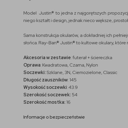
Model Justin® to jedna z najgorętszych propozycji
niego kształt i design, jednak nieco większe, pros
Sama konstrukcja okularów, a dokładniej ich pełni
słońca. Ray-Ban® Justin® to kultowe okulary, które 
Akcesoria w zestawie
: futerał + ściereczka
Oprawa
: Kwadratowa, Czarna, Nylon
Soczewki:
Szklane, 3N, Ciemozielone, Classic
Długość zauszników
: 145
Wysokość soczewki
: 43.9
Szerokość soczewek:
54
Szerokość mostka:
16
Informacje o bezpieczeństwie