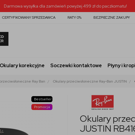
Darmowa wysyłka dla zamówień powyżej 499 zł do paczkomatu!
CERTYFIKOWANY SPRZEDAWCA
RATY 0%
BEZPIECZNE ZAKUPY
Okulary korekcyjne
Soczewki kontaktowe
Płyny i krop
 przeciwsłoneczne Ray Ban
Okulary przeciwsłoneczne Ray-Ban JUSTIN
Bestseller
Promocja
Okulary prze
JUSTIN RB41