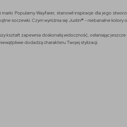
 marki. Popularny Wayfarer, stanowił inspiracje dla jego stwo
tokątne soczewki. Czym wyróżnia się Justin® - niebanalne kolo
ejszy kształt zapewnia doskonałą widoczność, osłaniając jeszcz
niewątpliwie dodadzą charakteru Twojej stylizacji.