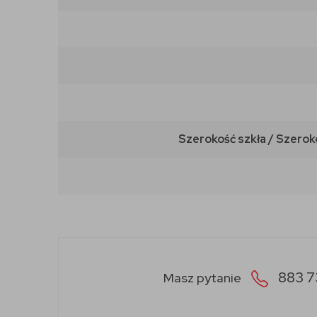
Szerokość szkła / Szerok
883 7
Masz pytanie