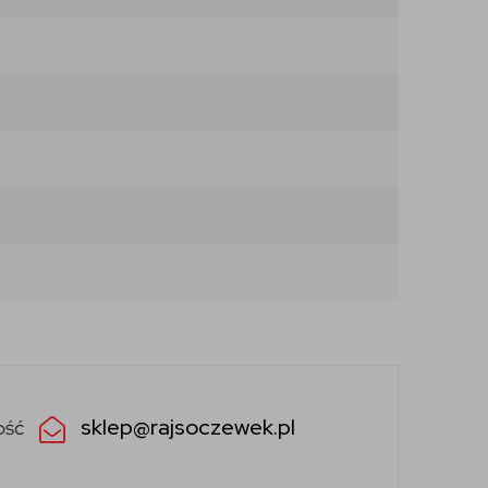
sklep@rajsoczewek.pl
ość