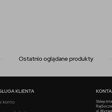
Ostatnio oglądane produkty
SŁUGA KLIENTA
KONTA
e konto
Sklep In
RajSocze
ul. Wyzwo