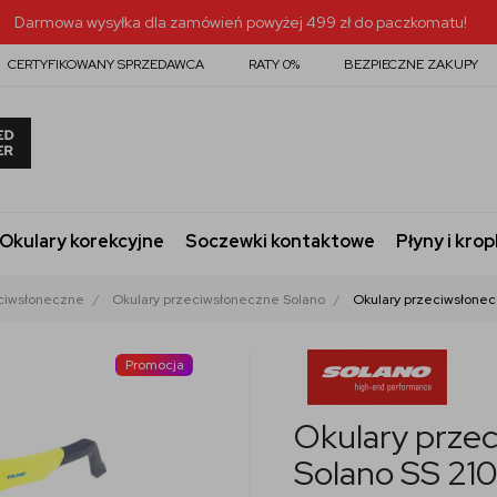
Darmowa wysyłka dla zamówień powyżej 499 zł do paczkomatu!
CERTYFIKOWANY SPRZEDAWCA
RATY 0%
BEZPIECZNE ZAKUPY
Okulary korekcyjne
Soczewki kontaktowe
Płyny i krop
ciwsłoneczne
Okulary przeciwsłoneczne Solano
Okulary przeciwsłonec
Promocja
Okulary prze
Solano SS 21