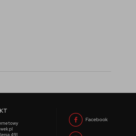
KT
Facebook
ternetowy
wek.pl
lenia 491