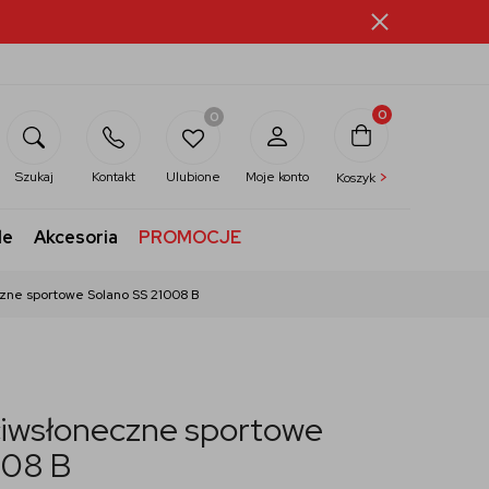
0
0
>
Szukaj
Kontakt
Ulubione
Moje konto
Koszyk
le
Akcesoria
PROMOCJE
zne sportowe Solano SS 21008 B
ciwsłoneczne sportowe
008 B