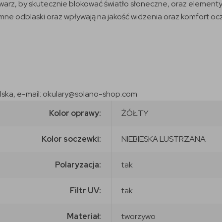
twarz, by skutecznie blokować światło słoneczne, oraz element
mne odblaski oraz wpływają na jakość widzenia oraz komfort oc
olska, e-mail: okulary@solano-shop.com
Kolor oprawy:
ŻÓŁTY
Kolor soczewki:
NIEBIESKA LUSTRZANA
Polaryzacja:
tak
Filtr UV:
tak
Materiał:
tworzywo