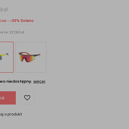
00
zł
owa -
-35% Solano
i to: 227,50 zł
wo niedostępny.
więcej
ka
aj o produkt