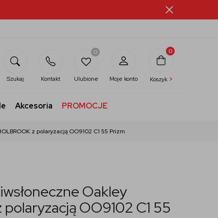
0
0
>
Szukaj
Kontakt
Ulubione
Moje konto
Koszyk
le
Akcesoria
PROMOCJE
HOLBROOK z polaryzacją OO9102 C1 55 Prizm
ciwsłoneczne Oakley
polaryzacją OO9102 C1 55