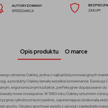
BEZPIECZN
AUTORYZOWANY
ZAKUPY
SPRZEDAWCA
Opis produktu
O marce
swego istnienia Oakley, jedna z najbardziej innowacyjnych marek
unkcją, a produkty Oakley łamały wszelkie konwenanse. Ewolucja
owanym, ergonomicznym kształcie, perfekcyjnie dopasowane do 
tawały nowe rozwiązania. W 1980 roku Oakley szturmem zdobył r
ecyzyjnej cylindrycznej krzywiźnie, zapewniającej doskonałą w
t sportu. Okulary sportowe wyszły z ukrycia i zawładnęły masow