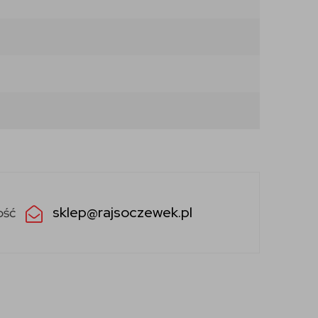
sklep@rajsoczewek.pl
ość