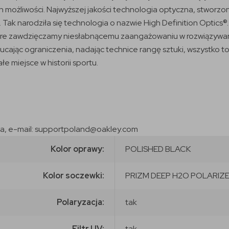
 możliwości. Najwyższej jakości technologia optyczna, stworzo
ak narodziła się technologia o nazwie High Definition Optics
które zawdzięczamy niesłabnącemu zaangażowaniu w rozwiązywan
zucając ograniczenia, nadając technice rangę sztuki, wszystko t
e miejsce w historii sportu.
ska, e-mail: supportpoland@oakley.com
Kolor oprawy:
POLISHED BLACK
Kolor soczewki:
PRIZM DEEP H2O POLARIZ
Polaryzacja:
tak
Filtr UV:
tak