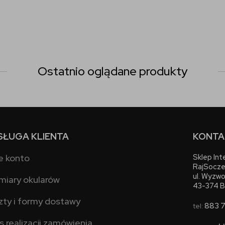
Ostatnio oglądane produkty
SŁUGA KLIENTA
KONTA
e konto
Sklep In
RajSocze
ul. Wyzwo
miary okularów
43-374 B
zty i formy dostawy
883 
tel:
s realizacji zamówienia