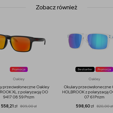
Zobacz również
Promocja
Bestseller
Promocja
Oakley
Oakley
y przeciwsłoneczne Oakley
Okulary przeciwsłoneczne
OOK XL z polaryzacją OO
HOLBROOK z polaryzacją 
9417 08 59 Prizm
07 61 Prizm
558,21
zł
598,60
zł
809,00
zł
820,00
zł