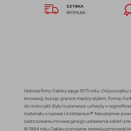
SZYBKA
WYSYŁKA
Historia firmy Oakley sięga 1975 roku. Od początku 
innowacji, burząc granice między stylem, formą i f
do motocykli. Były to pierwsze uchwyty o wyprofil
materiału o nazwie Unobtainium®. Nieustannie pows
zastosowaniu innowacyjnego ustawienia szkieł i pr
W 1984 roku Oakley ponownie zrewolucjonizował świa