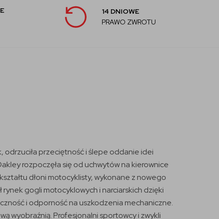
E
14 DNIOWE
PRAWO ZWROTU
, odrzuciła przeciętność i ślepe oddanie idei
 Oakley rozpoczęła się od uchwytów na kierownice
kształtu dłoni motocyklisty, wykonane z nowego
ynek gogli motocyklowych i narciarskich dzięki
idoczność i odporność na uszkodzenia mechaniczne.
ą wyobraźnią. Profesjonalni sportowcy i zwykli