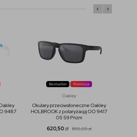
Bestseller
Promocja
Oakley
 Oakley
Okulary przeciwsłoneczne Oakley
Okula
OO 9487
HOLBROOK z polaryzacją OO 9417
HOLB
05 59 Prizm
620,50
zł
850,00
zł