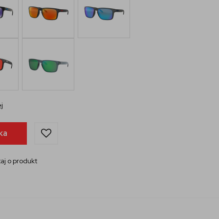
j
ka
aj o produkt