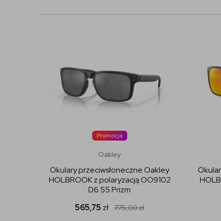
Promocja
Oakley
Okulary przeciwsłoneczne Oakley
Okular
HOLBROOK z polaryzacją OO9102
HOLBR
D6 55 Prizm
565,75
zł
775,00
zł