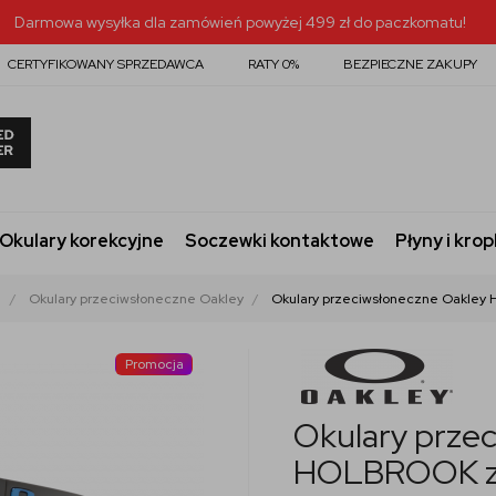
Darmowa wysyłka dla zamówień powyżej 499 zł do paczkomatu!
CERTYFIKOWANY SPRZEDAWCA
RATY 0%
BEZPIECZNE ZAKUPY
Okulary korekcyjne
Soczewki kontaktowe
Płyny i krop
e
Okulary przeciwsłoneczne Oakley
Okulary przeciwsłoneczne Oakley 
Promocja
Okulary prze
HOLBROOK z 