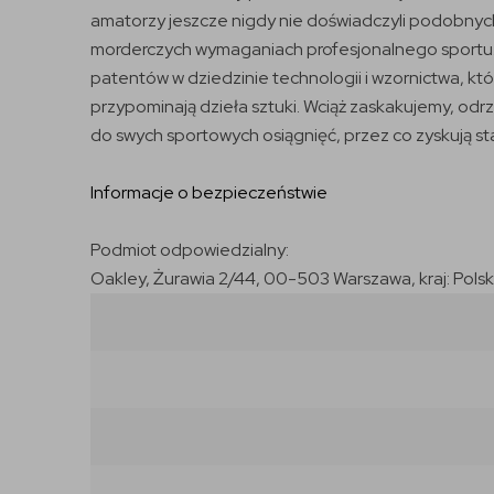
amatorzy jeszcze nigdy nie doświadczyli podobnych
morderczych wymaganiach profesjonalnego sportu. T
patentów w dziedzinie technologii i wzornictwa, 
przypominają dzieła sztuki. Wciąż zaskakujemy, odr
do swych sportowych osiągnięć, przez co zyskują stał
Informacje o bezpieczeństwie
Podmiot odpowiedzialny:
Oakley, Żurawia 2/44, 00-503 Warszawa, kraj: Pol