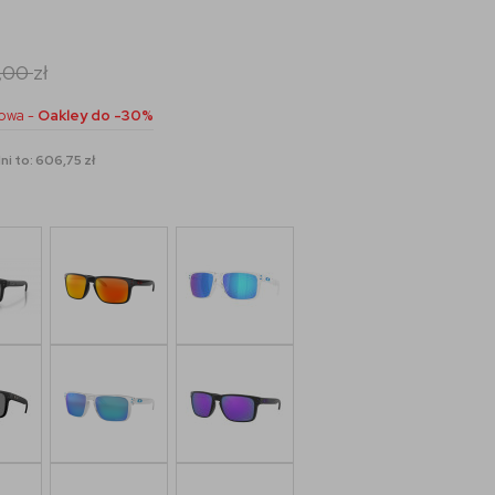
,00
zł
owa -
Oakley do -30%
ni to: 606,75 zł