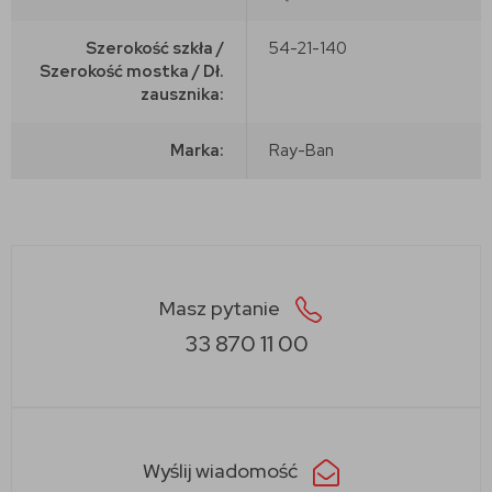
Szerokość szkła /
54-21-140
Szerokość mostka / Dł.
zausznika:
Marka:
Ray-Ban
Masz pytanie
33 870 11 00
Wyślij wiadomość