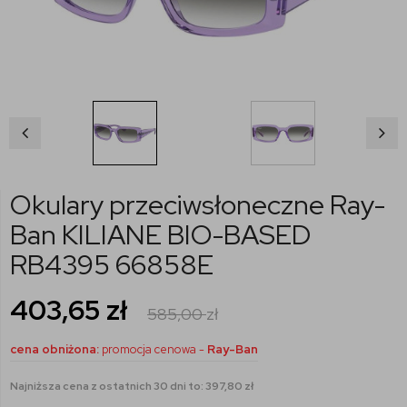
Okulary przeciwsłoneczne Ray-
Ban KILIANE BIO-BASED
RB4395 66858E
403,65
zł
585,00
zł
cena obniżona:
promocja cenowa -
Ray-Ban
Najniższa cena z ostatnich 30 dni to: 397,80 zł