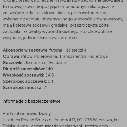
Okulary przeciwsłoneczne Ray-Ban RB4395 Kiliane Bio-Based
to obowiązkowa propozycja dla świadomych ekologicznie
znawców mody. Te stylowe okulary przeciwsłoneczne,
wykonane z acetatu otrzymywanego w sposób zrównoważony,
mają fioletowe soczewki gradalne i przezroczyste żółte
zauszniki. To idealny wybór dla każdego, kto chce dobrze
wyglądać, jednocześnie czyniąc dobro.
Akcesoria w zestawie
: futerał + ściereczka
Oprawa:
Pillow, Polerowana, Transparentna, Fioletowa
Soczewki:
Jasnoszare, Gradalne
Długość zauszników:
140
Wysokość soczewki:
34.9
Szerokość soczewek:
54
Szerokość mostka:
21
Informacje o bezpieczeństwie
Podmiot odpowiedzialny:
Luxottica Poland Sp. z o.o., Annopol 17, 03-236 Warszawa, kraj:
Polska, e-mail: communication.poland@pl.luxottica.com