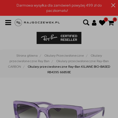
Darmowa wysyłka dla zamówień powyżej 499 zł do
paczkomatu!
0
0
Strona główna
Okulary Przeciwsłoneczne
Okulary
przeciwsłoneczne Ray Ban
Okulary przeciwsłoneczne Ray-Ban
CARBON
Okulary przeciwsłoneczne Ray-Ban KILIANE BIO-BASED
RB4395 66858E