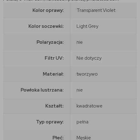
Kolor oprawy:
Transparent Violet
Kolor soczewki:
Light Grey
Polaryzacja:
nie
Filtr UV:
Nie dotyczy
Materiał:
tworzywo
Powłoka lustrzana:
nie
Kształt:
kwadratowe
Typ oprawy:
pełna
Płeć:
Męskie