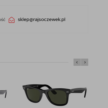
sklep@rajsoczewek.pl
ość