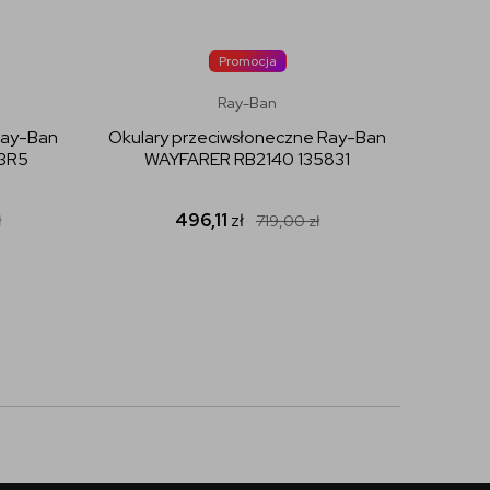
Promocja
Ray-Ban
Ray-Ban
Okulary przeciwsłoneczne Ray-Ban
Okular
3R5
WAYFARER RB2140 135831
496,11
zł
ł
719,00
zł