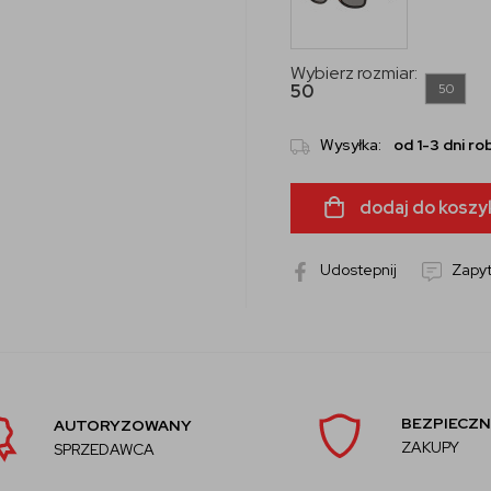
Wybierz rozmiar:
50
50
Wysyłka:
od 1-3 dni r
dodaj do koszy
Udostepnij
Zapyt
BEZPIECZN
AUTORYZOWANY
ZAKUPY
SPRZEDAWCA