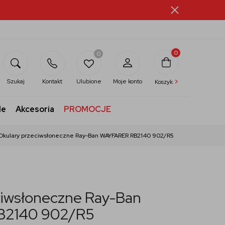
0
0
>
Szukaj
Kontakt
Ulubione
Moje konto
Koszyk
le
Akcesoria
PROMOCJE
Okulary przeciwsłoneczne Ray-Ban WAYFARER RB2140 902/R5
ciwsłoneczne Ray-Ban
B2140 902/R5