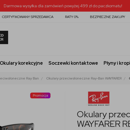
Darmowa wysyłka dla zamówień powyżej 499 zł do paczkomatu!
CERTYFIKOWANY SPRZEDAWCA
RATY 0%
BEZPIECZNE ZAKUPY
Okulary korekcyjne
Soczewki kontaktowe
Płyny i krop
zeciwsłoneczne Ray Ban
Okulary przeciwsłoneczne Ray-Ban WAYFARER
Promocja
Okulary prze
WAYFARER R