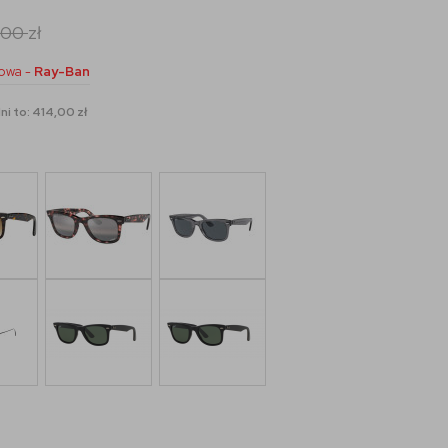
,00
zł
owa -
Ray-Ban
ni to: 414,00 zł