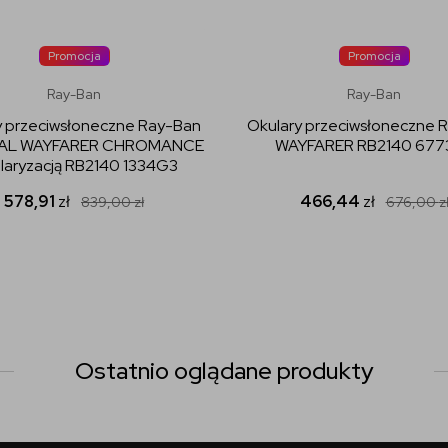
Promocja
Promocja
Ray-Ban
Ray-Ban
y przeciwsłoneczne Ray-Ban
Okulary przeciwsłoneczne 
NAL WAYFARER CHROMANCE
WAYFARER RB2140 677
olaryzacją RB2140 1334G3
578,91
zł
466,44
zł
839,00
zł
676,00
z
Ostatnio oglądane produkty