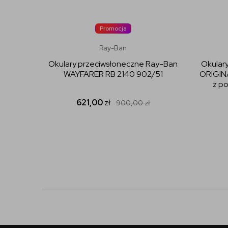
Promocja
Ray-Ban
Okulary przeciwsłoneczne Ray-Ban
Okular
WAYFARER RB 2140 902/51
ORIGI
z p
621,00
zł
900,00
zł