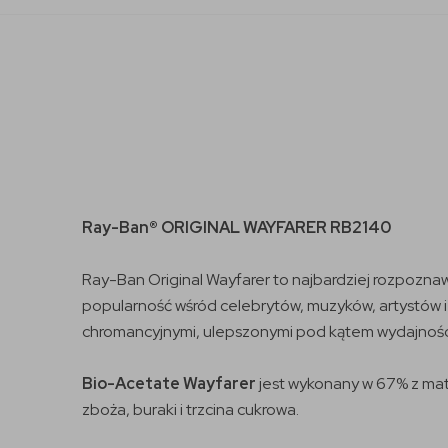
Ray-Ban® ORIGINAL WAYFARER RB2140
Ray-Ban Original Wayfarer to najbardziej rozpoznaw
popularność wśród celebrytów, muzyków, artystów i
chromancyjnymi, ulepszonymi pod kątem wydajności
Bio-Acetate Wayfarer
jest wykonany w 67% z ma
zboża, buraki i trzcina cukrowa.