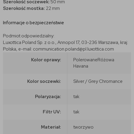
Szerokość soczewek:
50 mm
Szerokość mostka:
22 mm
Informacje o bezpieczeństwie
Podmiot odpowiedzialny:
Luxottica Poland Sp. z o.o., Annopol 17, 03-236 Warszawa, kraj:
Polska, e-mail: communication.poland@pl.luxottica.com
Kolor oprawy:
PolerowaneRóżowa
Havana
Kolor soczewki:
Silver / Grey Chromance
Polaryzacja:
tak
Filtr UV:
tak
Materiał:
tworzywo