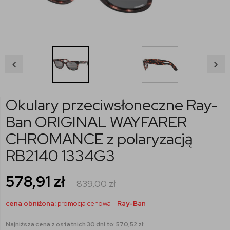
Okulary przeciwsłoneczne Ray-
Ban ORIGINAL WAYFARER
CHROMANCE z polaryzacją
RB2140 1334G3
578,91
zł
839,00
zł
cena obniżona:
promocja cenowa -
Ray-Ban
Najniższa cena z ostatnich 30 dni to: 570,52 zł