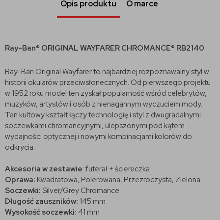
Opis produktu
O marce
Ray-Ban® ORIGINAL WAYFARER CHROMANCE® RB2140
Ray-Ban Original Wayfarer to najbardziej rozpoznawalny styl w
historii okularów przeciwsłonecznych. Od pierwszego projektu
w 1952 roku model ten zyskał popularność wśród celebrytów,
muzyków, artystów i osób z nienagannym wyczuciem mody.
Ten kultowy kształt łączy technologię i styl z dwugradalnymi
soczewkami chromancyjnymi, ulepszonymi pod kątem
wydajności optycznej i nowymi kombinacjami kolorów do
odkrycia.
Akcesoria w zestawie
: futerał + ściereczka
Oprawa:
Kwadratowa, Polerowana, Przezroczysta, Zielona
Soczewki:
Silver/Grey Chromance
Długość zauszników:
145 mm
Wysokość soczewki:
41 mm