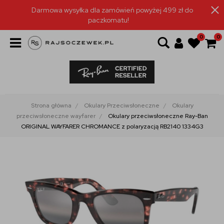
Darmowa wysyłka dla zamówień powyżej 499 zł do
paczkomatu!
0
0
Strona główna
Okulary Przeciwsłoneczne
Okulary
przeciwsłoneczne wayfarer
Okulary przeciwsłoneczne Ray-Ban
ORIGINAL WAYFARER CHROMANCE z polaryzacją RB2140 1334G3