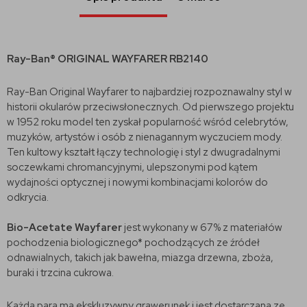
Ray-Ban® ORIGINAL WAYFARER RB2140
Ray-Ban Original Wayfarer to najbardziej rozpoznawalny styl w
historii okularów przeciwsłonecznych. Od pierwszego projektu
w 1952 roku model ten zyskał popularność wśród celebrytów,
muzyków, artystów i osób z nienagannym wyczuciem mody.
Ten kultowy kształt łączy technologię i styl z dwugradalnymi
soczewkami chromancyjnymi, ulepszonymi pod kątem
wydajności optycznej i nowymi kombinacjami kolorów do
odkrycia.
Bio-Acetate Wayfarer
jest wykonany w 67% z materiałów
pochodzenia biologicznego* pochodzących ze źródeł
odnawialnych, takich jak bawełna, miazga drzewna, zboża,
buraki i trzcina cukrowa.
Każda para ma ekskluzywny grawerunek i jest dostarczana ze