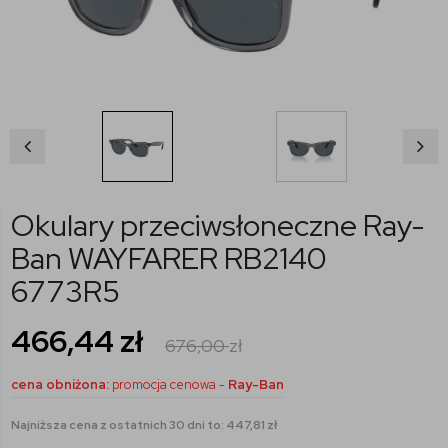
Okulary przeciwsłoneczne Ray-
Ban WAYFARER RB2140
6773R5
466,44
zł
676,00
zł
cena obniżona:
promocja cenowa -
Ray-Ban
Najniższa cena z ostatnich 30 dni to: 447,81 zł