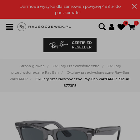
Darmowa wysyłka dla zamówień powyżej 499 zł do
paczkomatu!
0
0
Strona główna
Okulary Przeciwsłoneczne
Okulary
przeciwsłoneczne Ray Ban
Okulary przeciwsłoneczne Ray-Ban
WAYFARER
Okulary przeciwsłoneczne Ray-Ban WAYFARER RB2140
6773R5