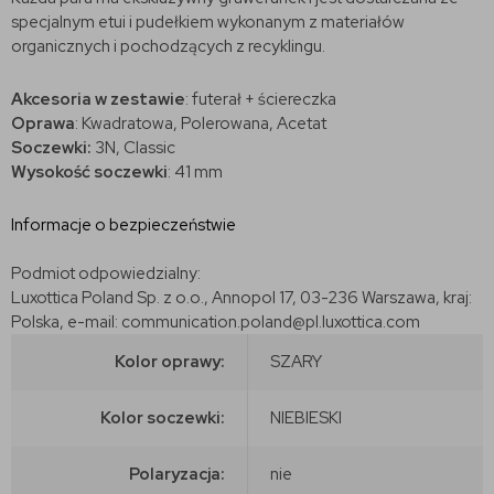
specjalnym etui i pudełkiem wykonanym z materiałów
organicznych i pochodzących z recyklingu.
Akcesoria w zestawie
: futerał + ściereczka
Oprawa
: Kwadratowa, Polerowana, Acetat
Soczewki:
3N, Classic
Wysokość soczewki
: 41 mm
Informacje o bezpieczeństwie
Podmiot odpowiedzialny:
Luxottica Poland Sp. z o.o., Annopol 17, 03-236 Warszawa, kraj:
Polska, e-mail: communication.poland@pl.luxottica.com
Kolor oprawy:
SZARY
Kolor soczewki:
NIEBIESKI
Polaryzacja:
nie