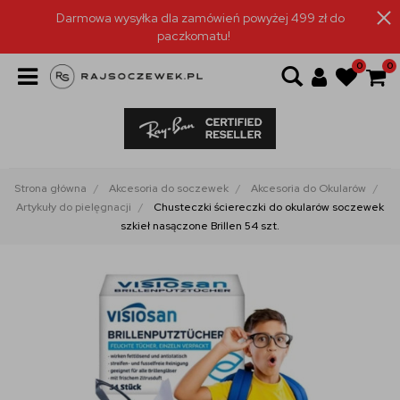
Darmowa wysyłka dla zamówień powyżej 499 zł do
paczkomatu!
0
0
Strona główna
Akcesoria do soczewek
Akcesoria do Okularów
Artykuły do pielęgnacji
Chusteczki ściereczki do okularów soczewek
szkieł nasączone Brillen 54 szt.