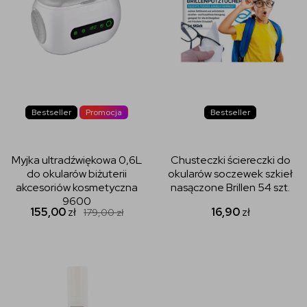
Bestseller
Promocja
Bestseller
Myjka ultradźwiękowa 0,6L
Chusteczki ściereczki do
do okularów biżuterii
okularów soczewek szkieł
akcesoriów kosmetyczna
nasączone Brillen 54 szt.
9600
155,00
zł
16,90
zł
179,00
zł