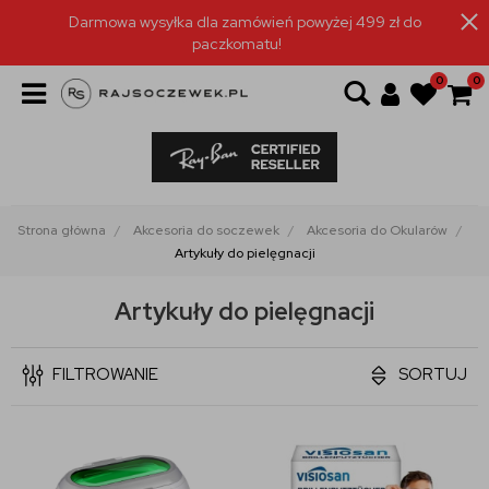
Darmowa wysyłka dla zamówień powyżej 499 zł do
paczkomatu!
0
0
Strona główna
Akcesoria do soczewek
Akcesoria do Okularów
Artykuły do pielęgnacji
Artykuły do pielęgnacji
FILTROWANIE
SORTUJ