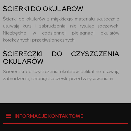
ŚCIERKI DO OKULARÓW
Ścierki do okularów z miękkiego materiału skutecznie
usuwają kurz i zabrudzenia, nie rysując soczewek.
Niezbędne w codziennej pielęgnacji okularów
korekcyjnych i przeciwsłonecznych.
ŚCIERECZKI DO CZYSZCZENIA
OKULARÓW
Ściereczki do czyszczenia okularów delikatnie usuwają
zabrudzenia, chroniąc soczewki przed zarysowaniami.
INFORMACJE KONTAKTOWE