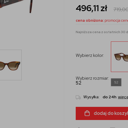
496,11
zł
719,0
cena obniżona:
promocja cen
Najniższa cena z ostatnich 30 d
Wybierz kolor:
Wybierz rozmiar:
52
52
Wysyłka:
do 24h
więce
dodaj do koszy