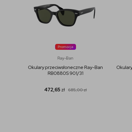
Promocja
Ray-Ban
Okulary przeciwsłoneczne Ray-Ban
Okular
RB0880S 901/31
472,65
zł
685,00
zł