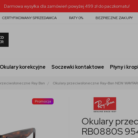
Darmowa wysyłka dla zamówień powyżej 499 zł do paczkomatu!
CERTYFIKOWANY SPRZEDAWCA
RATY 0%
BEZPIECZNE ZAKUPY
Okulary korekcyjne
Soczewki kontaktowe
Płyny i krop
przeciwsłoneczne Ray Ban
Okulary przeciwsłoneczne Ray-Ban NEW WAYFAR
Promocja
Okulary prze
RB0880S 95