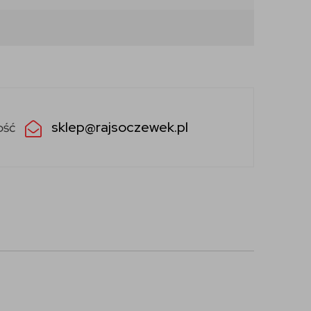
sklep@rajsoczewek.pl
ość