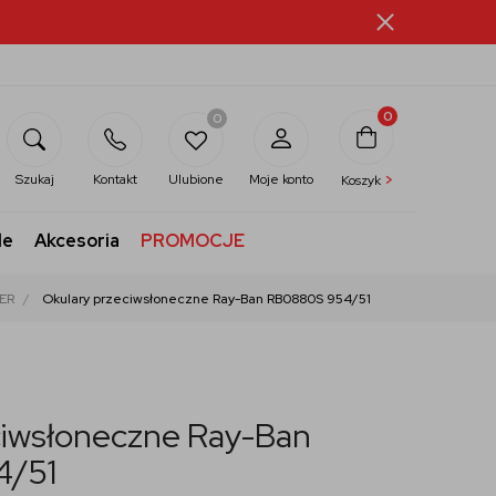
0
0
>
Szukaj
Kontakt
Ulubione
Moje konto
Koszyk
le
Akcesoria
PROMOCJE
ER
Okulary przeciwsłoneczne Ray-Ban RB0880S 954/51
ciwsłoneczne Ray-Ban
4/51