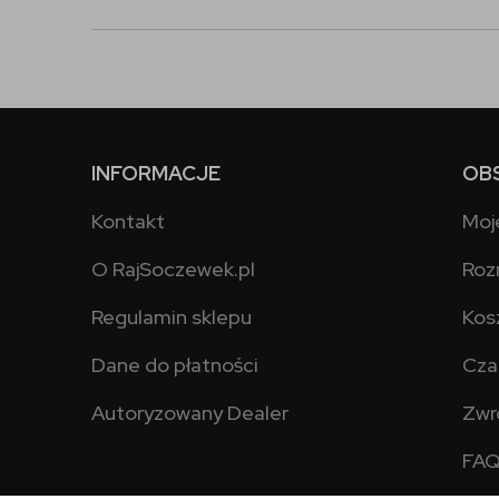
INFORMACJE
OB
Kontakt
Moj
O RajSoczewek.pl
Roz
Regulamin sklepu
Kos
Dane do płatności
Cza
Autoryzowany Dealer
Zwr
FA