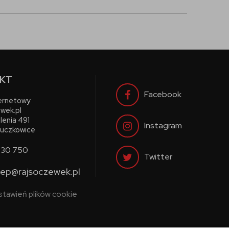
KT
Facebook
ternetowy
wek.pl
lenia 491
Instagram
uczkowice
730 750
Twitter
lep@rajsoczewek.pl
stawień plików cookie