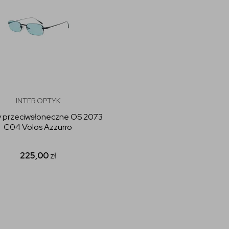
INTER OPTYK
y przeciwsłoneczne OS 2073
C04 Volos Azzurro
225,00
zł