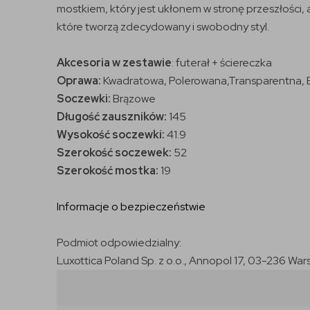
mostkiem, który jest ukłonem w stronę przeszłości,
które tworzą zdecydowany i swobodny styl.
Akcesoria w zestawie
: futerał + ściereczka
Oprawa:
Kwadratowa, Polerowana,Transparentna, 
Soczewki:
Brązowe
Długość zauszników:
145
Wysokość soczewki:
41.9
Szerokość soczewek:
52
Szerokość mostka:
19
Informacje o bezpieczeństwie
Podmiot odpowiedzialny:
Luxottica Poland Sp. z o.o., Annopol 17, 03-236 War