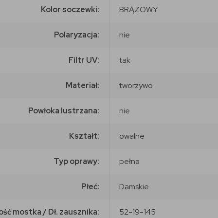
Kolor soczewki:
BRĄZOWY
Polaryzacja:
nie
Filtr UV:
tak
Materiał:
tworzywo
Powłoka lustrzana:
nie
Kształt:
owalne
Typ oprawy:
pełna
Płeć:
Damskie
ość mostka / Dł. zausznika:
52-19-145