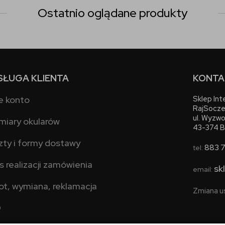
Ostatnio oglądane produkty
SŁUGA KLIENTA
KONTA
e konto
Sklep In
RajSocze
ul. Wyzwo
miary okularów
43-374 B
zty i formy dostawy
883 
tel:
s realizacji zamówienia
sk
email:
ot, wymiana, reklamacja
Zmiana u
Q