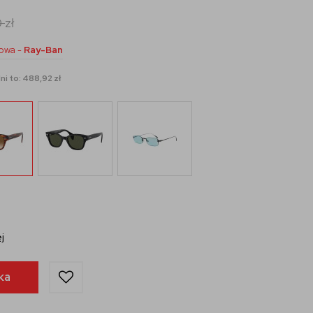
0
zł
owa -
Ray-Ban
ni to: 488,92 zł
j
ka