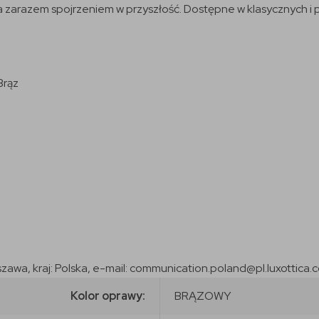
 a zarazem spojrzeniem w przyszłość. Dostępne w klasycznych i p
Brąz
szawa, kraj: Polska, e-mail: communication.poland@pl.luxottica.
Kolor oprawy:
BRĄZOWY