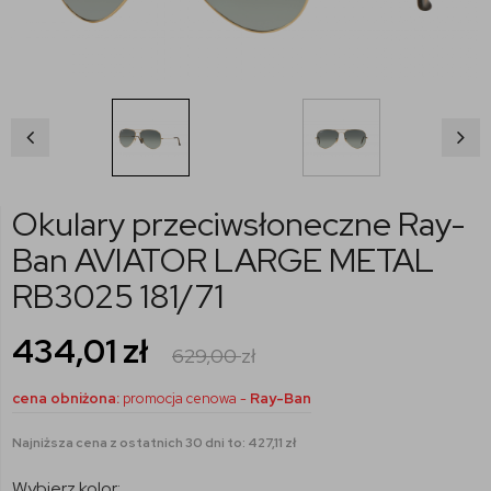
Okulary przeciwsłoneczne Ray-
Ban AVIATOR LARGE METAL
RB3025 181/71
434,01
zł
629,00
zł
cena obniżona:
promocja cenowa -
Ray-Ban
Najniższa cena z ostatnich 30 dni to: 427,11 zł
Wybierz kolor: