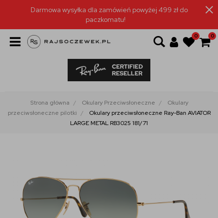
Darmowa wysyłka dla zamówień powyżej 499 zł do
paczkomatu!
0
0
Strona główna
Okulary Przeciwsłoneczne
Okulary
przeciwsłoneczne pilotki
Okulary przeciwsłoneczne Ray-Ban AVIATOR
LARGE METAL RB3025 181/71