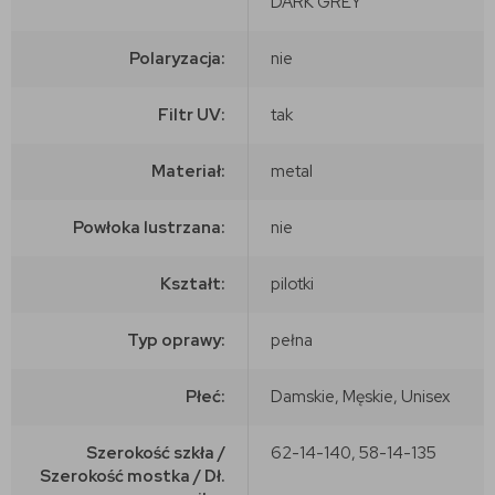
DARK GREY
Polaryzacja:
nie
Filtr UV:
tak
Materiał:
metal
Powłoka lustrzana:
nie
Kształt:
pilotki
Typ oprawy:
pełna
Płeć:
Damskie, Męskie, Unisex
Szerokość szkła /
62-14-140, 58-14-135
Szerokość mostka / Dł.