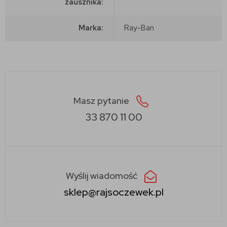
zausznika:
Marka:
Ray-Ban
Masz pytanie
33 870 11 00
Wyślij wiadomość
sklep@rajsoczewek.pl