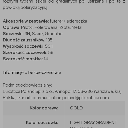
różnymi typami szkieł od gradalnych po lustrzane i po te z
powłoką polaryzacyjną.
Akcesoria w zestawie
: futerał + ściereczka
Oprawa
: Pilotki, Polerowana, Złota, Metal
Soczewki:
3N, Szare, Gradalne
Długość zauszników
: 135
Wysokość soczewki
: 50.1
Szerokość soczewek:
58
Szerokość mostka:
14
Informacje o bezpieczeństwie
Podmiot odpowiedzialny:
Luxottica Poland Sp. z o.o., Annopol 17, 03-236 Warszawa, kraj:
Polska, e-mail: communication.poland@pl.luxottica.com
Kolor oprawy:
GOLD
Kolor soczewki:
LIGHT GRAY GRADIENT