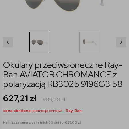
Okulary przeciwsłoneczne Ray-
Ban AVIATOR CHROMANCE z
polaryzacją RB3025 9196G3 58
627,21
zł
909,00
zł
cena obniżona:
promocja cenowa -
Ray-Ban
Najniższa cena z ostatnich 30 dni to: 627,00 zł