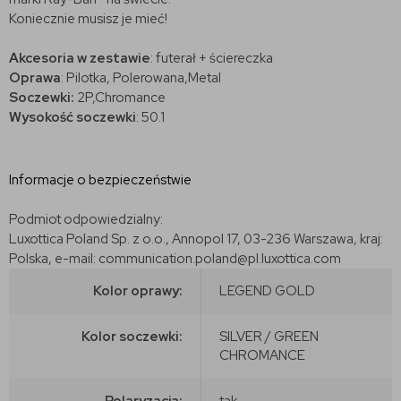
Koniecznie musisz je mieć!
Akcesoria w zestawie
: futerał + ściereczka
Oprawa
: Pilotka, Polerowana,Metal
Soczewki:
2P,Chromance
Wysokość soczewki
: 50.1
Informacje o bezpieczeństwie
Podmiot odpowiedzialny:
Luxottica Poland Sp. z o.o., Annopol 17, 03-236 Warszawa, kraj:
Polska, e-mail: communication.poland@pl.luxottica.com
Kolor oprawy:
LEGEND GOLD
Kolor soczewki:
SILVER / GREEN
CHROMANCE
Polaryzacja:
tak