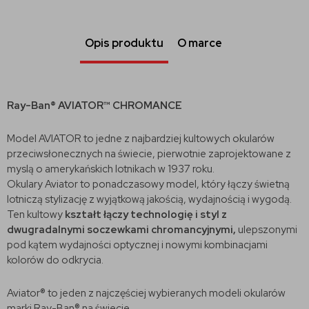
Opis produktu
O marce
Ray-Ban® AVIATOR™ CHROMANCE
Model AVIATOR to jedne z najbardziej kultowych okularów
przeciwsłonecznych na świecie, pierwotnie zaprojektowane z
myslą o amerykańskich lotnikach w 1937 roku.
Okulary Aviator to ponadczasowy model, który łączy świetną
lotniczą stylizację z wyjątkową jakością, wydajnością i wygodą.
Ten kultowy
kształt łączy technologię i styl z
dwugradalnymi soczewkami chromancyjnymi,
ulepszonymi
pod kątem wydajności optycznej i nowymi kombinacjami
kolorów do odkrycia.
Aviator® to jeden z najczęściej wybieranych modeli okularów
marki Ray-Ban® na świecie.