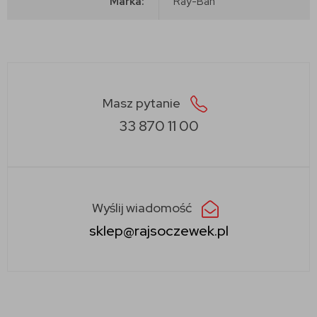
Marka:
Ray-Ban
Masz pytanie
33 870 11 00
Wyślij wiadomość
sklep@rajsoczewek.pl