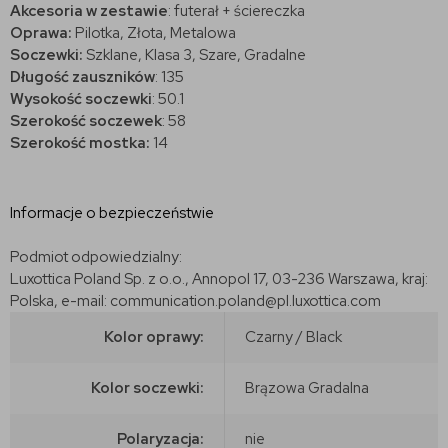
Akcesoria w zestawie
: futerał + ściereczka
Oprawa:
Pilotka, Złota, Metalowa
Soczewki:
Szklane, Klasa 3, Szare, Gradalne
Długość zauszników
: 135
Wysokość soczewki
: 50.1
Szerokość soczewek
: 58
Szerokość mostka:
14
Informacje o bezpieczeństwie
Podmiot odpowiedzialny:
Luxottica Poland Sp. z o.o., Annopol 17, 03-236 Warszawa, kraj:
Polska, e-mail: communication.poland@pl.luxottica.com
Kolor oprawy:
Czarny / Black
Kolor soczewki:
Brązowa Gradalna
Polaryzacja:
nie