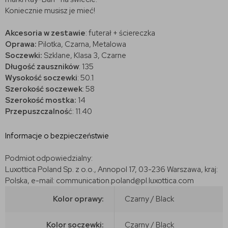
Koniecznie musisz je mieć!
Akcesoria w zestawie
: futerał + ściereczka
Oprawa:
Pilotka, Czarna, Metalowa
Soczewki:
Szklane, Klasa 3, Czarne
Długość zauszników
: 135
Wysokość soczewki
: 50.1
Szerokość soczewek
: 58
Szerokość mostka:
14
Przepuszczalnoś
ć: 11.40
Informacje o bezpieczeństwie
Podmiot odpowiedzialny:
Luxottica Poland Sp. z o.o., Annopol 17, 03-236 Warszawa, kraj:
Polska, e-mail: communication.poland@pl.luxottica.com
Kolor oprawy:
Czarny / Black
Kolor soczewki:
Czarny / Black