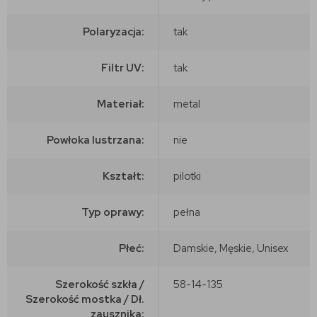
Polaryzacja:
tak
Filtr UV:
tak
Materiał:
metal
Powłoka lustrzana:
nie
Kształt:
pilotki
Typ oprawy:
pełna
Płeć:
Damskie, Męskie, Unisex
Szerokość szkła /
58-14-135
Szerokość mostka / Dł.
zausznika: