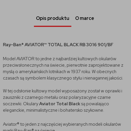
Opis produktu
O marce
Ray-Ban® AVIATOR™ TOTAL BLACK RB 3016 901/BF
Model AVIATOR to jedne z najbardziej kultowych okularów
przeciwsłonecznych na świecie, pierwotnie zaprojektowane z
myslą o amerykańskich lotnikach w 1937 roku. W obecnych
czasach są symbolem klasycznego stylu i nienagannej jakości.
W tej odsłonie kultowy model wyposażony został w oprawki i
zauszniki z czarnego metalu oraz polaryzacyjne czarne
soczewki. Okulary
Aviator Total Black
są powalająco
eleganckie, minimalistyczne i bohatersko szykowne.
Aviator® to jeden z najczęściej wybieranych modeli okularów
marki Ray-Ban® na świecie.