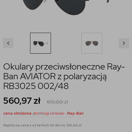
Okulary przeciwsłoneczne Ray-
Ban AVIATOR z polaryzacją
RB3025 002/48
560,97
zł
813,00
zł
cena obniżona:
promocja cenowa -
Ray-Ban
Najniższa cena z ostatnich 30 dni to: 561,66 zł