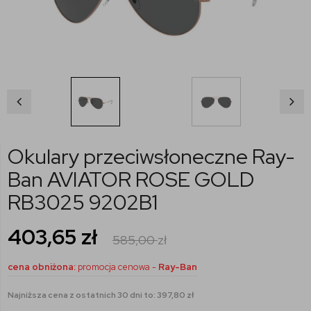
Okulary przeciwsłoneczne Ray-
Ban AVIATOR ROSE GOLD
RB3025 9202B1
403,65
zł
585,00
zł
cena obniżona:
promocja cenowa -
Ray-Ban
Najniższa cena z ostatnich 30 dni to: 397,80 zł