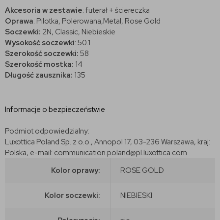
Akcesoria w zestawie
: futerał + ściereczka
Oprawa
: Pilotka, Polerowana,Metal, Rose Gold
Soczewki:
2N, Classic, Niebieskie
Wysokość soczewki
: 50.1
Szerokość soczewki:
58
Szerokość mostka:
14
Długość zausznika:
135
Informacje o bezpieczeństwie
Podmiot odpowiedzialny:
Luxottica Poland Sp. z o.o., Annopol 17, 03-236 Warszawa, kraj:
Polska, e-mail: communication.poland@pl.luxottica.com
Kolor oprawy:
ROSE GOLD
Kolor soczewki:
NIEBIESKI