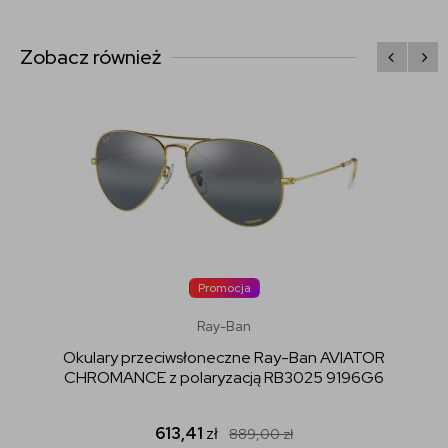
Zobacz również
Promocja
Ray-Ban
Okulary przeciwsłoneczne Ray-Ban AVIATOR
CHROMANCE z polaryzacją RB3025 9196G6
613,41
zł
889,00
zł