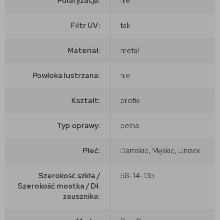
Polaryzacja:
nie
Filtr UV:
tak
Materiał:
metal
Powłoka lustrzana:
nie
Kształt:
pilotki
Typ oprawy:
pełna
Płeć:
Damskie, Męskie, Unisex
Szerokość szkła /
58-14-135
Szerokość mostka / Dł.
zausznika: