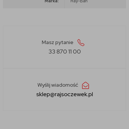
Marka:
Ray-Ban
Masz pytanie
33 870 11 00
Wyślij wiadomość
sklep@rajsoczewek.pl