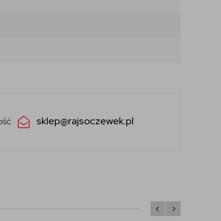
sklep@rajsoczewek.pl
ość