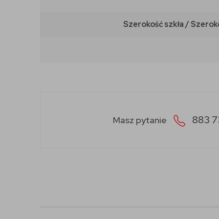
Szerokość szkła / Szerok
883 7
Masz pytanie