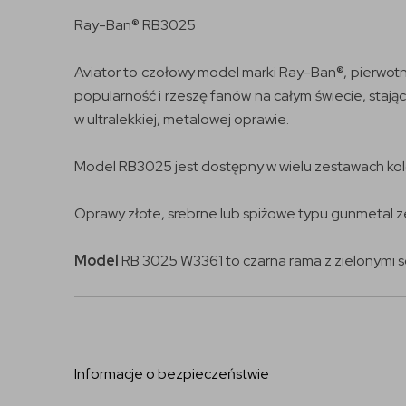
Ray-Ban® RB3025
Aviator to czołowy model marki Ray-Ban®, pierwotn
popularność i rzeszę fanów na całym świecie, sta
w ultralekkiej, metalowej oprawie.
Model RB3025 jest dostępny w wielu zestawach kol
Oprawy złote, srebrne lub spiżowe typu gunmetal ze
Model
RB 3025 W3361 to czarna rama z zielonymi 
Informacje o bezpieczeństwie