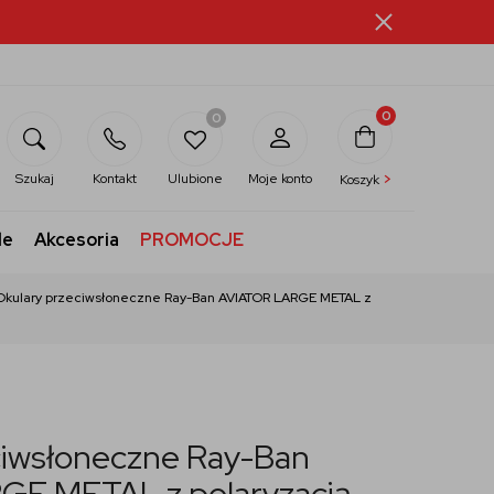
0
0
>
Szukaj
Kontakt
Ulubione
Moje konto
Koszyk
le
Akcesoria
PROMOCJE
Okulary przeciwsłoneczne Ray-Ban AVIATOR LARGE METAL z
ciwsłoneczne Ray-Ban
E METAL z polaryzacją