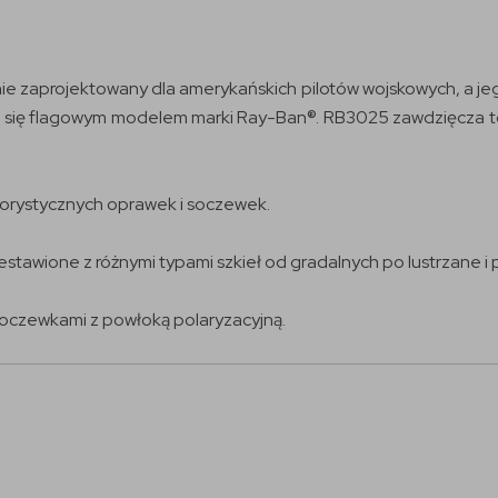
ie zaprojektowany dla amerykańskich pilotów wojskowych, a jego
jąc się flagowym modelem marki Ray-Ban®. RB3025 zawdzięcza 
orystycznych oprawek i soczewek.
stawione z różnymi typami szkieł od gradalnych po lustrzane i 
soczewkami z powłoką polaryzacyjną.