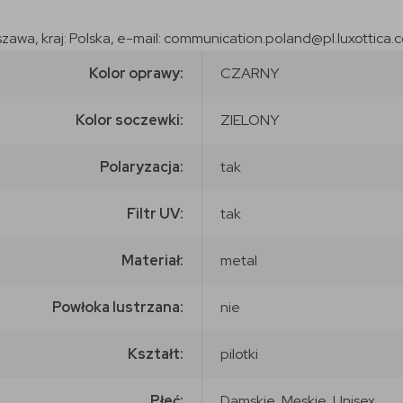
szawa, kraj: Polska, e-mail: communication.poland@pl.luxottica.
Kolor oprawy:
CZARNY
Kolor soczewki:
ZIELONY
Polaryzacja:
tak
Filtr UV:
tak
Materiał:
metal
Powłoka lustrzana:
nie
Kształt:
pilotki
Płeć:
Damskie, Męskie, Unisex