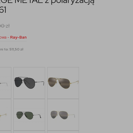
61
00
zł
owa -
Ray-Ban
i to: 511,50 zł