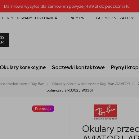
Darmowa wysyłka dla zamówień powyżej 499 zł do paczkomatu!
CERTYFIKOWANY SPRZEDAWCA
RATY 0%
BEZPIECZNE ZAKUPY
Okulary korekcyjne
Soczewki kontaktowe
Płyny i krop
przeciwsłoneczne Ray Ban
Okulary przeciwsłoneczne Ray-Ban AVIATOR
polaryzacją RB3025 W3361
Promocja
Okulary prze
AVIATOR LARG