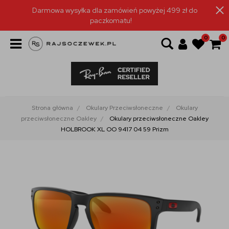
Darmowa wysyłka dla zamówień powyżej 499 zł do
paczkomatu!
0
0
Strona główna
Okulary Przeciwsłoneczne
Okulary
przeciwsłoneczne Oakley
Okulary przeciwsłoneczne Oakley
HOLBROOK XL OO 9417 04 59 Prizm