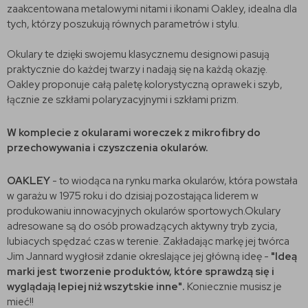
zaakcentowana metalowymi nitami i ikonami Oakley, idealna dla
tych, którzy poszukują równych parametrów i stylu.
Okulary te dzięki swojemu klasycznemu designowi pasują
praktycznie do każdej twarzy i nadają się na każdą okazję.
Oakley proponuje całą paletę kolorystyczną oprawek i szyb,
łącznie ze szkłami polaryzacyjnymi i szkłami prizm.
W komplecie z okularami woreczek z mikrofibry do
przechowywania i czyszczenia okularów.
OAKLEY
- to wiodąca na rynku marka okularów, która powstała
w garażu w 1975 roku i do dzisiaj pozostająca liderem w
produkowaniu innowacyjnych okularów sportowych.Okulary
adresowane są do osób prowadzących aktywny tryb zycia,
lubiacych spędzać czas w terenie. Zakładając markę jej twórca
Jim Jannard wygłosił zdanie okreslające jej główną ideę -
"Ideą
marki jest tworzenie produktów, które sprawdzą się i
wyglądają lepiej niż wszytskie inne".
Koniecznie musisz je
mieć!!