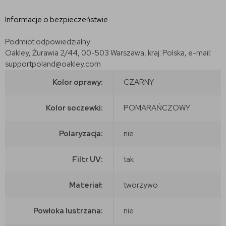
Informacje o bezpieczeństwie
Podmiot odpowiedzialny:
Oakley, Żurawia 2/44, 00-503 Warszawa, kraj: Polska, e-mail:
supportpoland@oakley.com
Kolor oprawy:
CZARNY
Kolor soczewki:
POMARAŃCZOWY
Polaryzacja:
nie
Filtr UV:
tak
Materiał:
tworzywo
Powłoka lustrzana:
nie