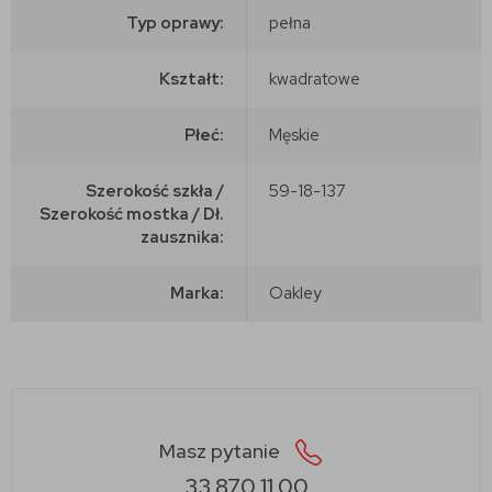
Typ oprawy:
pełna
Kształt:
kwadratowe
Płeć:
Męskie
Szerokość szkła /
59-18-137
Szerokość mostka / Dł.
zausznika:
Marka:
Oakley
Masz pytanie
33 870 11 00