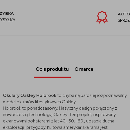
AUTORYZOWANY
SPRZEDAWCA
Opis produktu
O marce
Okulary Oakley Holbrook
to chyba najbardziej rozpoznawalny
model okularów lifestylowych Oakley.
Holbrook to ponadczasowy, klasyczny design połączony z
nowoczesną technologią Oakley. Ten projekt, inspirowany
ekranowymi bohaterami z lat 40., 50. i 60., uosabia ducha
eksploracji i przygody. Kultowa amerykańska rama jest