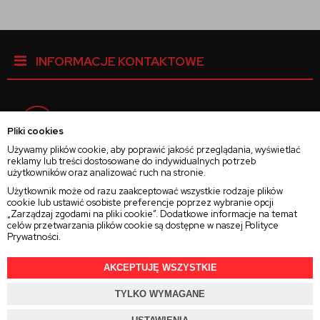
INFORMACJE KONTAKTOWE
Facebook
Pliki cookies
Używamy plików cookie, aby poprawić jakość przeglądania, wyświetlać
reklamy lub treści dostosowane do indywidualnych potrzeb
Instagram
użytkowników oraz analizować ruch na stronie.
Użytkownik może od razu zaakceptować wszystkie rodzaje plików
cookie lub ustawić osobiste preferencje poprzez wybranie opcji
Twitter
„Zarządzaj zgodami na pliki cookie”. Dodatkowe informacje na temat
celów przetwarzania plików cookie są dostępne w naszej
Polityce
Prywatności
.
AKCEPTUJĘ WSZYSTKIE
2025 © Wszelkie Prawa Zastrzeżone
Rajsoczewek.pl
TYLKO WYMAGANE
Projekt i oprogramowanie sklepu:
Ebexo.pl