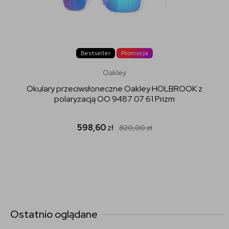
Bestseller
Promocja
Oakley
Okulary przeciwsłoneczne Oakley HOLBROOK z
polaryzacją OO 9487 07 61 Prizm
598,60
zł
820,00
zł
Ostatnio oglądane