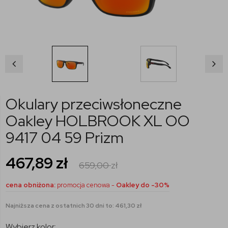
Okulary przeciwsłoneczne
Oakley HOLBROOK XL OO
9417 04 59 Prizm
467,89
zł
659,00
zł
cena obniżona:
promocja cenowa -
Oakley do -30%
Najniższa cena z ostatnich 30 dni to: 461,30 zł
Wybierz kolor: