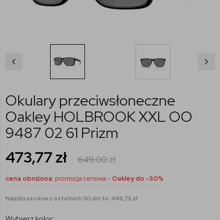
Okulary przeciwsłoneczne
Oakley HOLBROOK XXL OO
9487 02 61 Prizm
473,77
zł
649,00
zł
cena obniżona:
promocja cenowa -
Oakley do -30%
Najniższa cena z ostatnich 30 dni to: 486,75 zł
Wybierz kolor: