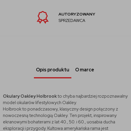
AUTORYZOWANY
SPRZEDAWCA
Opis produktu
O marce
Okulary Oakley Holbrook
to chyba najbardziej rozpoznawalny
model okularów lifestylowych Oakley.
Holbrook to ponadczasowy, klasyczny design połączony z
nowoczesną technologią Oakley. Ten projekt, inspirowany
ekranowymi bohaterami z lat 40., 50. i 60., uosabia ducha
eksploracji i przygody. Kultowa amerykańska rama jest