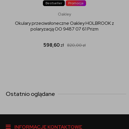
Bestseller
Promocja
Oakley
Okulary przeciwsłoneczne Oakley HOLBROOK z
polaryzacją OO 9487 07 61 Prizm
598,60
zł
820,00
zł
Ostatnio oglądane
INFORMACJE KONTAKTOWE