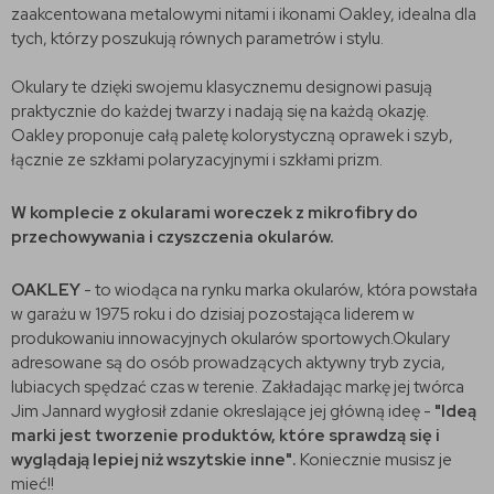
zaakcentowana metalowymi nitami i ikonami Oakley, idealna dla
tych, którzy poszukują równych parametrów i stylu.
Okulary te dzięki swojemu klasycznemu designowi pasują
praktycznie do każdej twarzy i nadają się na każdą okazję.
Oakley proponuje całą paletę kolorystyczną oprawek i szyb,
łącznie ze szkłami polaryzacyjnymi i szkłami prizm.
W komplecie z okularami woreczek z mikrofibry do
przechowywania i czyszczenia okularów.
OAKLEY
- to wiodąca na rynku marka okularów, która powstała
w garażu w 1975 roku i do dzisiaj pozostająca liderem w
produkowaniu innowacyjnych okularów sportowych.Okulary
adresowane są do osób prowadzących aktywny tryb zycia,
lubiacych spędzać czas w terenie. Zakładając markę jej twórca
Jim Jannard wygłosił zdanie okreslające jej główną ideę -
"Ideą
marki jest tworzenie produktów, które sprawdzą się i
wyglądają lepiej niż wszytskie inne".
Koniecznie musisz je
mieć!!