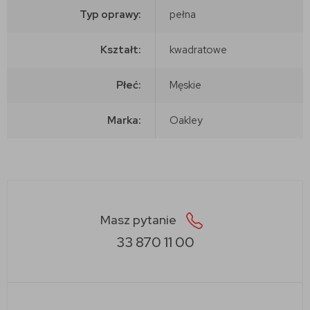
Typ oprawy:
pełna
Kształt:
kwadratowe
Płeć:
Męskie
Marka:
Oakley
Masz pytanie
33 870 11 00