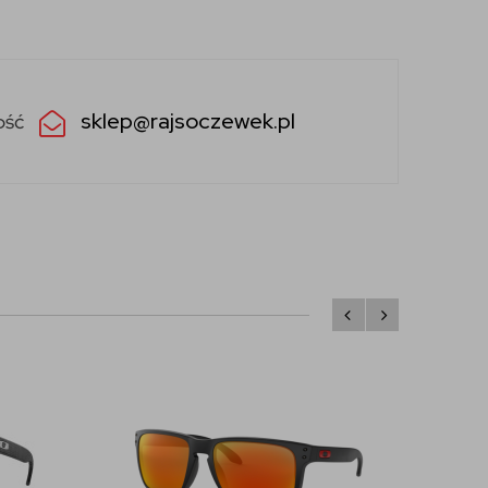
sklep@rajsoczewek.pl
ość