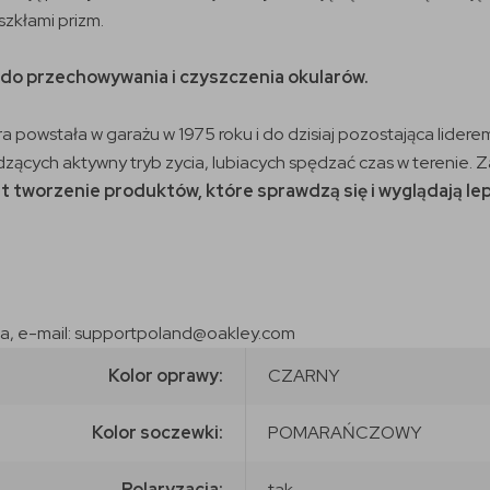
szkłami prizm.
 do przechowywania i czyszczenia okularów.
ra powstała w garażu w 1975 roku i do dzisiaj pozostająca lide
cych aktywny tryb zycia, lubiacych spędzać czas w terenie. Za
st tworzenie produktów, które sprawdzą się i wyglądają lep
ska, e-mail: supportpoland@oakley.com
Kolor oprawy:
CZARNY
Kolor soczewki:
POMARAŃCZOWY
Polaryzacja:
tak