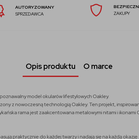
BEZPIECZN
AUTORYZOWANY
ZAKUPY
SPRZEDAWCA
Opis produktu
O marce
zpoznawalny model okularów lifestylowych Oakley.
ony z nowoczesną technologią Oakley. Ten projekt, inspirowany 
ykańska rama jest zaakcentowana metalowymi nitami i ikonami O
sują praktycznie do każdej twarzy i nadają się na każdą okazję