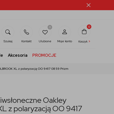
0
0
>
Szukaj
Kontakt
Ulubione
Moje konto
Koszyk
le
Akcesoria
PROMOCJE
LBROOK XL z polaryzacją OO 9417 08 59 Prizm
ciwsłoneczne Oakley
 z polaryzacją OO 9417