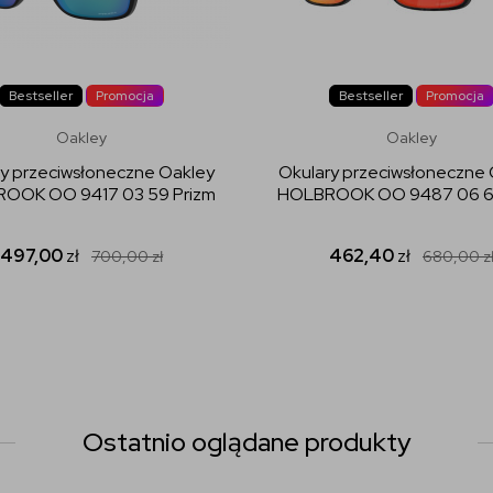
Bestseller
Promocja
Bestseller
Promocja
Oakley
Oakley
y przeciwsłoneczne Oakley
Okulary przeciwsłoneczne
OOK OO 9417 03 59 Prizm
HOLBROOK OO 9487 06 61
497,00
zł
462,40
zł
700,00
zł
680,00
z
Ostatnio oglądane produkty