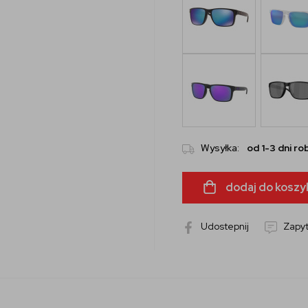
Wysyłka:
od 1-3 dni r
dodaj do koszy
Udostepnij
Zapyt