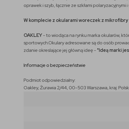
oprawek i szyb, łącznie ze szkłami polaryzacyjnymi i 
W komplecie z okularami woreczek z mikrofibry
OAKLEY
- to wiodąca na rynku marka okularów, któ
sportowych.Okulary adresowane są do osób prowadzą
zdanie okreslające jej główną ideę -
"Ideą marki je
Informacje o bezpieczeństwie
Podmiot odpowiedzialny:
Oakley, Żurawia 2/44, 00-503 Warszawa, kraj: Pol