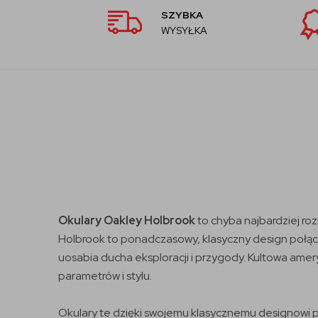
SZYBKA
WYSYŁKA
Okulary Oakley Holbrook
to chyba najbardziej ro
Holbrook to ponadczasowy, klasyczny design połącz
uosabia ducha eksploracji i przygody. Kultowa amer
parametrów i stylu.
Okulary te dzięki swojemu klasycznemu designowi pa