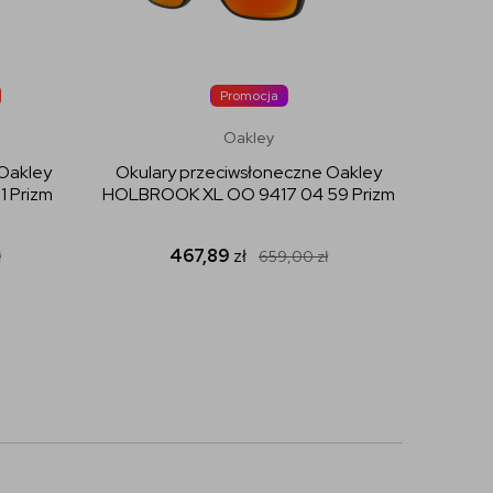
Promocja
Oakley
 Oakley
Okulary przeciwsłoneczne Oakley
Okula
 Prizm
HOLBROOK XL OO 9417 04 59 Prizm
HOLBR
467,89
zł
ł
659,00
zł