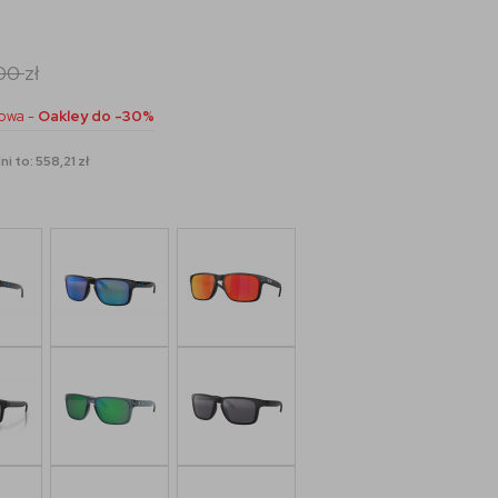
,00
zł
owa -
Oakley do -30%
i to: 558,21 zł