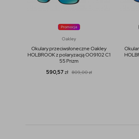
Promocja
Oakley
Okulary przeciwsłoneczne Oakley
Okular
HOLBROOK z polaryzacją OO9102 C1
HOLBR
55 Prizm
590,57
zł
809,00
zł