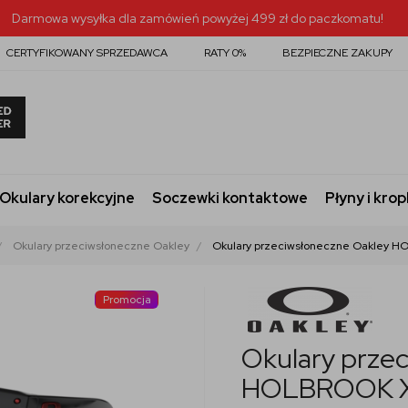
Darmowa wysyłka dla zamówień powyżej 499 zł do paczkomatu!
CERTYFIKOWANY SPRZEDAWCA
RATY 0%
BEZPIECZNE ZAKUPY
Okulary korekcyjne
Soczewki kontaktowe
Płyny i krop
Okulary przeciwsłoneczne Oakley
Okulary przeciwsłoneczne Oakley HO
Promocja
Okulary prze
HOLBROOK XL