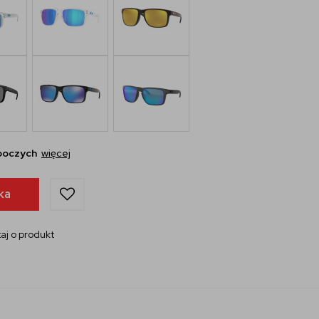
oboczych
więcej
ka
aj o produkt