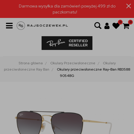
Darmowa wysyłka dla zamówień powyżej 499 zł do
paczkomatu!
0
0
Strona główna
Okulary Przeciwsłoneczne
Okulary
przeciwsłoneczne Ray Ban
Okulary przeciwsłoneczne Ray-Ban RB3588
90548G