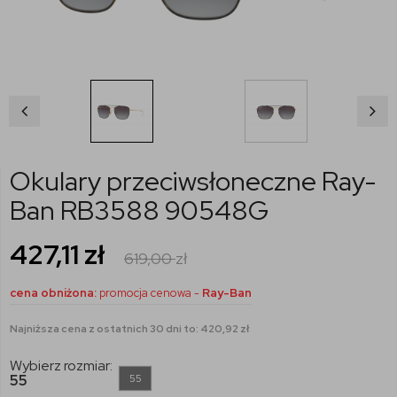
Okulary przeciwsłoneczne Ray-
Ban RB3588 90548G
427,11
zł
619,00
zł
cena obniżona:
promocja cenowa -
Ray-Ban
Najniższa cena z ostatnich 30 dni to: 420,92 zł
Wybierz rozmiar:
55
55