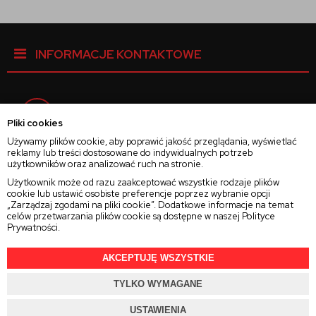
INFORMACJE KONTAKTOWE
Facebook
Pliki cookies
Używamy plików cookie, aby poprawić jakość przeglądania, wyświetlać
reklamy lub treści dostosowane do indywidualnych potrzeb
Instagram
użytkowników oraz analizować ruch na stronie.
Użytkownik może od razu zaakceptować wszystkie rodzaje plików
cookie lub ustawić osobiste preferencje poprzez wybranie opcji
Twitter
„Zarządzaj zgodami na pliki cookie”. Dodatkowe informacje na temat
celów przetwarzania plików cookie są dostępne w naszej
Polityce
Prywatności
.
AKCEPTUJĘ WSZYSTKIE
2025 © Wszelkie Prawa Zastrzeżone
Rajsoczewek.pl
TYLKO WYMAGANE
Projekt i oprogramowanie sklepu:
Ebexo.pl
USTAWIENIA