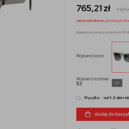
765,21
zł
1 109
cena obniżona:
promocja cen
Najniższa cena z ostatnich 30 d
Wybierz kolor:
Wybierz rozmiar:
53
53
Wysyłka:
od 1-3 dni r
dodaj do koszy