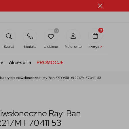
0
0
>
Szukaj
Kontakt
Ulubione
Moje konto
Koszyk
le
Akcesoria
PROMOCJE
kulary przeciwsłoneczne Ray-Ban FERRARI RB 2217M F70411 53
ciwsłoneczne Ray-Ban
2217M F70411 53