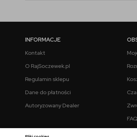
INFORMACJE
OB
Kontakt
Moj
O RajSoczewek.pl
Roz
Regulamin sklepu
Kos
Dane do płatności
Cza
Autoryzowany Dealer
Zwr
FA
Pliki cookies