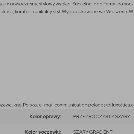
ą im nowoczesny, stylowy wygląd. Subtelne logo Ferrari na soc
akość, komfort i unikalny styl. Wyprodukowane we Włoszech. W ze
szawa, kraj: Polska, e-mail: communication.poland@pl.luxottica.
Kolor oprawy:
PRZEZROCZYSTY SZARY
Kolor soczewki:
SZARY GRADIENT