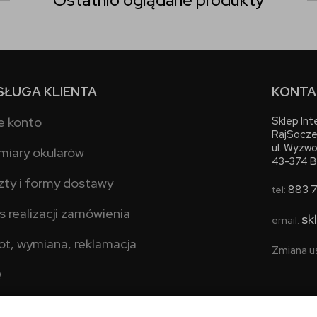
SŁUGA KLIENTA
KONTA
e konto
Sklep In
RajSocze
ul. Wyzwo
miary okularów
43-374 B
zty i formy dostawy
883 
tel:
s realizacji zamówienia
sk
email:
ot, wymiana, reklamacja
Zmiana u
Q