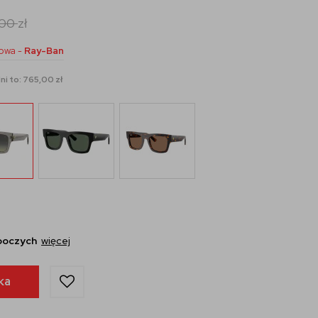
,00
zł
owa -
Ray-Ban
ni to: 765,00 zł
oboczych
więcej
ka