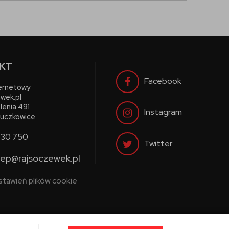
KT
Facebook
ternetowy
wek.pl
lenia 491
Instagram
uczkowice
730 750
Twitter
lep@rajsoczewek.pl
stawień plików cookie