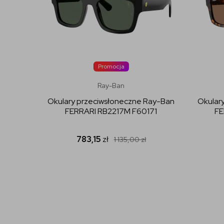
Promocja
Ray-Ban
Okulary przeciwsłoneczne Ray-Ban
Okular
FERRARI RB2217M F60171
FE
783,15
zł
1 135,00
zł