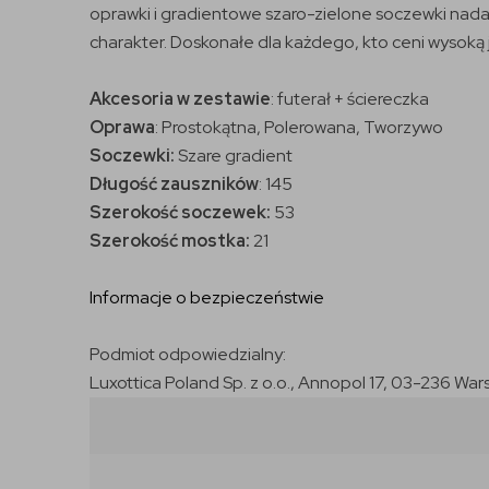
oprawki i gradientowe szaro-zielone soczewki nadaj
charakter. Doskonałe dla każdego, kto ceni wysoką j
Akcesoria w zestawie
: futerał + ściereczka
Oprawa
: Prostokątna, Polerowana, Tworzywo
Soczewki:
Szare gradient
Długość zauszników
: 145
Szerokość soczewek:
53
Szerokość mostka:
21
Informacje o bezpieczeństwie
Podmiot odpowiedzialny:
Luxottica Poland Sp. z o.o., Annopol 17, 03-236 War