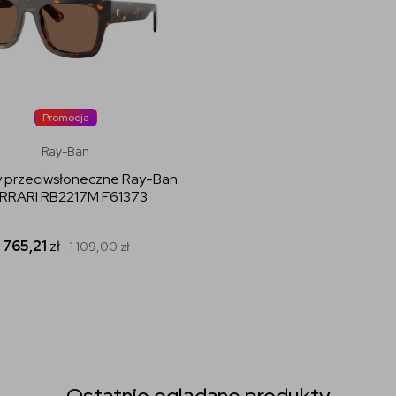
Promocja
Ray-Ban
y przeciwsłoneczne Ray-Ban
RRARI RB2217M F61373
765,21
zł
1 109,00
zł
Ostatnio oglądane produkty