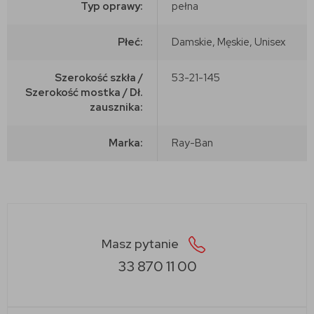
Typ oprawy:
pełna
Płeć:
Damskie, Męskie, Unisex
Szerokość szkła /
53-21-145
Szerokość mostka / Dł.
zausznika:
Marka:
Ray-Ban
Masz pytanie
33 870 11 00