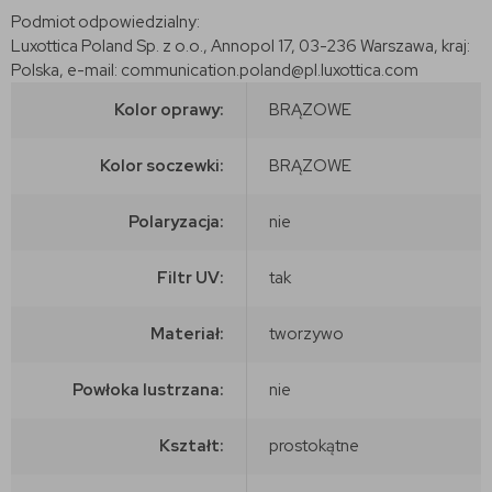
Podmiot odpowiedzialny:
Luxottica Poland Sp. z o.o., Annopol 17, 03-236 Warszawa, kraj:
Polska, e-mail: communication.poland@pl.luxottica.com
Kolor oprawy:
BRĄZOWE
Kolor soczewki:
BRĄZOWE
Polaryzacja:
nie
Filtr UV:
tak
Materiał:
tworzywo
Powłoka lustrzana:
nie
Kształt:
prostokątne