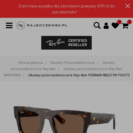
Darmowa wysyłka dla zamówień powyżej 499 zł do
paczkomatu!
0
0
Strona główna
Okulary Przeciwsłoneczne
Okulary
przeciwsłoneczne Ray Ban
Okulary przeciwsłoneczne Ray-Ban
WAYFARER
Okulary przeciwsłoneczne Ray-Ban FERRARI RB2217M F61373