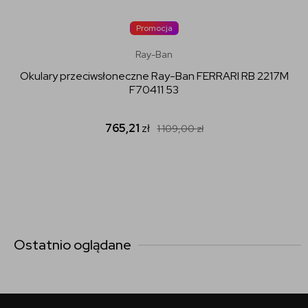
Promocja
Ray-Ban
Okulary przeciwsłoneczne Ray-Ban FERRARI RB 2217M
F70411 53
765,21
zł
1 109,00
zł
Ostatnio oglądane