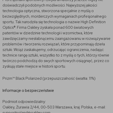
doświadczyli podobnych możliwości. Najwyższej jakości
technologia optyczna, stworzona specjalnie z myślą o
bezwzględnych, morderczych wymaganiach profesjonalnego
sportu. Tak narodziła się technologia o nazwie High Definition
Optics®. Firma Oakley zyskała ponad 600 światowych
patentów w dziedzinie technologii i wzornictwa, które
zawdzięczamy niesłabnącemu zaangażowaniu w rozwiązywanie
problemów i tworzeniu rozwiązań, które przypominają dzieła
sztuki. Wciąż zaskakujemy, odrzucając ograniczenia, nadając
technice rangę sztuki, wszystko to z myślą o tych, którzy równie
twórczo podchodzą do swych sportowych osiągnięć, przez co
zyskują stałe miejsce w historii sportu.
Prizm™ Black Polarized (przepuszczalność światła: 11%)
Informacje o bezpieczeństwie
Podmiot odpowiedzialny:
Oakley, Żurawia 2/44, 00-503 Warszawa, kraj: Polska, e-mail:
supportpoland@oakley.com