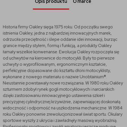
Opis produktu
O marce
Historia firmy Oakley sięga 1975 roku. Od początku swego
istnienia Oakley, jedna z najbardziej innowacyjnych marek,
odrzuciła przeciętność i ślepe oddanie idei innowacji, burząc
granice między stylem, formą i funkcją, a produkty Oakley
łamały wszelkie konwenanse. Ewolucja Oakley rozpoczęła się
od uchwytów na kierownice do motocykli. Były to pierwsze
uchwyty o wyprofilowanym, ergonomicznym kształcie,
perfekcyjnie dopasowane do kształtu dłoni motocyklisty,
wykonane z nowego materiału o nazwie Unobtainium®.
Nieustannie powstawały nowe rozwiązania. W 1980 roku Oakley
szturmem zdobył rynek gogli motocyklowych i narciarskich
dzięki zastosowaniu innowacyjnego ustawienia szkieł i
precyzyjnej cylindrycznej krzywiźnie, zapewniającej doskonałą
widoczność i odporność na uszkodzenia mechaniczne. W 1984
roku Oakley ponownie zrewolucjonizował świat sportu. Okulary
sportowe wyszły z ukrycia i zawładnęły masową wyobraźnią.
Profesjonalni sportowcy i zwykli amatorzy jeszcze nigdy nie