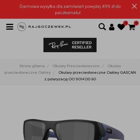
Darmowa wysyłka dla zamówień powyżej 499 zł do
paczkomatu!
0
0
Strona główna
Okulary Przeciwsłoneczne
Okulary
przeciwsłoneczne Oakley
Okulary przeciwsłoneczne Oakley GASCAN
z polaryzacją OO 9014 D0 60