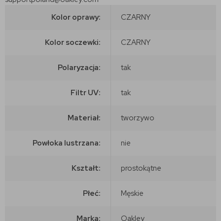
Kolor oprawy:
CZARNY
Kolor soczewki:
CZARNY
Polaryzacja:
tak
Filtr UV:
tak
Materiał:
tworzywo
Powłoka lustrzana:
nie
Kształt:
prostokątne
Płeć:
Męskie
Marka:
Oakley