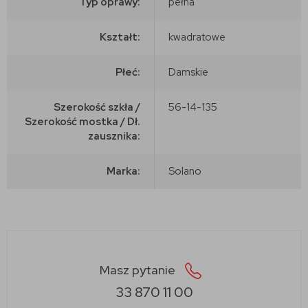
Typ oprawy:
pełna
Kształt:
kwadratowe
Płeć:
Damskie
Szerokość szkła /
56-14-135
Szerokość mostka / Dł.
zausznika:
Marka:
Solano
Masz pytanie
33 870 11 00