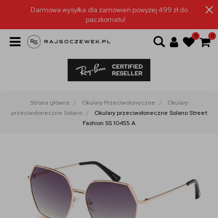
Darmowa wysyłka dla zamówień powyżej 499 zł do
paczkomatu!
0
0
Strona główna
Okulary Przeciwsłoneczne
Okulary
przeciwsłoneczne Solano
Okulary przeciwsłoneczne Solano Street
Fashion SS 10455 A