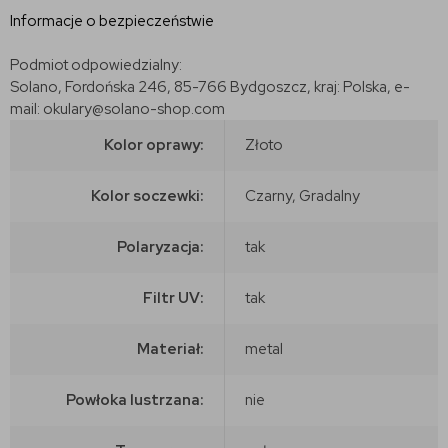
Informacje o bezpieczeństwie
Podmiot odpowiedzialny:
Solano, Fordońska 246, 85-766 Bydgoszcz, kraj: Polska, e-
mail: okulary@solano-shop.com
Kolor oprawy:
Złoto
Kolor soczewki:
Czarny, Gradalny
Polaryzacja:
tak
Filtr UV:
tak
Materiał:
metal
Powłoka lustrzana:
nie