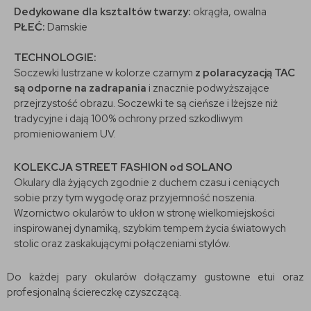
Dedykowane dla ksztaltów twarzy:
okrągła, owalna
PŁEĆ:
Damskie
TECHNOLOGIE:
Soczewki lustrzane w kolorze czarnym
z polaracyzacją TAC
są odporne na zadrapania
i znacznie podwyższające
przejrzystość obrazu. Soczewki te są cieńsze i lżejsze niż
tradycyjne i dają 100% ochrony przed szkodliwym
promieniowaniem UV.
KOLEKCJA STREET FASHION od SOLANO
Okulary dla żyjących zgodnie z duchem czasu i ceniących
sobie przy tym wygodę oraz przyjemność noszenia.
Wzornictwo okularów to ukłon w stronę wielkomiejskości
inspirowanej dynamiką, szybkim tempem życia światowych
stolic oraz zaskakującymi połączeniami stylów.
Do każdej pary okularów dołączamy gustowne etui oraz
profesjonalną ściereczkę czyszczącą.