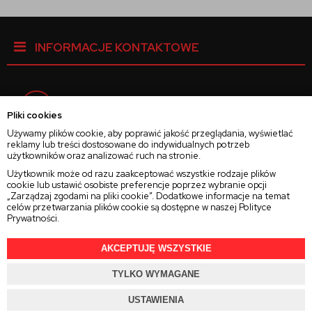
INFORMACJE KONTAKTOWE
Facebook
Pliki cookies
Używamy plików cookie, aby poprawić jakość przeglądania, wyświetlać
reklamy lub treści dostosowane do indywidualnych potrzeb
Instagram
użytkowników oraz analizować ruch na stronie.
Użytkownik może od razu zaakceptować wszystkie rodzaje plików
cookie lub ustawić osobiste preferencje poprzez wybranie opcji
Twitter
„Zarządzaj zgodami na pliki cookie”. Dodatkowe informacje na temat
celów przetwarzania plików cookie są dostępne w naszej
Polityce
Prywatności
.
AKCEPTUJĘ WSZYSTKIE
2025 © Wszelkie Prawa Zastrzeżone
Rajsoczewek.pl
TYLKO WYMAGANE
Projekt i oprogramowanie sklepu:
Ebexo.pl
USTAWIENIA