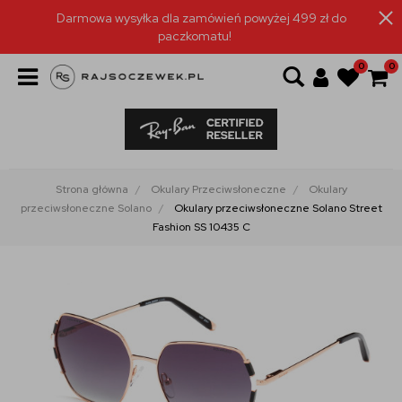
Darmowa wysyłka dla zamówień powyżej 499 zł do
paczkomatu!
0
0
Strona główna
Okulary Przeciwsłoneczne
Okulary
przeciwsłoneczne Solano
Okulary przeciwsłoneczne Solano Street
Fashion SS 10435 C