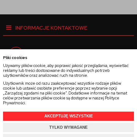
INFORMACJE KONTAKTOWE
Facebook
Pliki cookies
Używamy plików cookie, aby poprawić jakość przeglądania, wyświetlać
reklamy lub treści dostosowane do indywidualnych potrzeb
Instagram
użytkowników oraz analizować ruch na stronie.
Użytkownik może od razu zaakceptować wszystkie rodzaje plików
cookie lub ustawić osobiste preferencje poprzez wybranie opcji
Twitter
„Zarządzaj zgodami na pliki cookie”. Dodatkowe informacje na temat
celów przetwarzania plików cookie są dostępne w naszej
Polityce
Prywatności
.
AKCEPTUJĘ WSZYSTKIE
2025 © Wszelkie Prawa Zastrzeżone
Rajsoczewek.pl
TYLKO WYMAGANE
Projekt i oprogramowanie sklepu:
Ebexo.pl