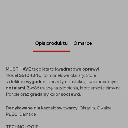
Opis produktu
O marce
MUST HAVE
tego lata to
kwadratowe oprawy!
Model
SS10434C,
to monelowe okulary
,
które
są
lekkie
i
wygodne
, a przy tym zaskakują swoimi pięknymi
detalami
. Zwróć uwagę na zdobienia, które umieściliśmy na
froncie oraz
gradalny kolor soczewki.
Dedykowane dla ksztaltów twarzy:
Okrągła, Owalna
PŁEĆ:
Damskie
TECHNOLOGIE: