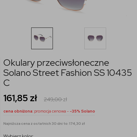
Okulary przeciwsłoneczne
Solano Street Fashion SS 10435
C
161,85
zł
249,00
zł
cena obniżona:
promocja cenowa -
-35% Solano
Najniższa cena z ostatnich 30 dni to: 174,30 zł
Wybierz kolor: