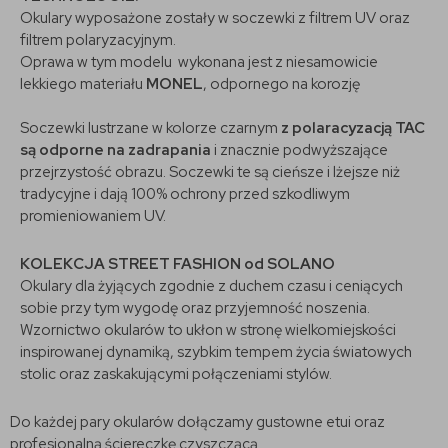
Okulary wyposażone zostały w soczewki z filtrem UV oraz
filtrem polaryzacyjnym.
Oprawa w tym modelu wykonana jest z niesamowicie
lekkiego materiału
MONEL
, odpornego na korozję
Soczewki lustrzane w kolorze czarnym
z polaracyzacją TAC
są odporne na zadrapania
i znacznie podwyższające
przejrzystość obrazu. Soczewki te są cieńsze i lżejsze niż
tradycyjne i dają 100% ochrony przed szkodliwym
promieniowaniem UV.
KOLEKCJA STREET FASHION od SOLANO
Okulary dla żyjących zgodnie z duchem czasu i ceniących
sobie przy tym wygodę oraz przyjemność noszenia.
Wzornictwo okularów to ukłon w stronę wielkomiejskości
inspirowanej dynamiką, szybkim tempem życia światowych
stolic oraz zaskakującymi połączeniami stylów.
Do każdej pary okularów dołączamy gustowne etui oraz
profesjonalną ściereczkę czyszczącą.