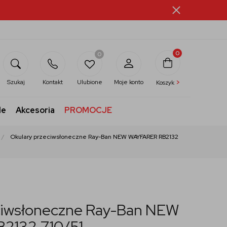
0
0
>
Szukaj
Kontakt
Ulubione
Moje konto
Koszyk
le
Akcesoria
PROMOCJE
Okulary przeciwsłoneczne Ray-Ban NEW WAYFARER RB2132
ciwsłoneczne Ray-Ban NEW
2132 710/51