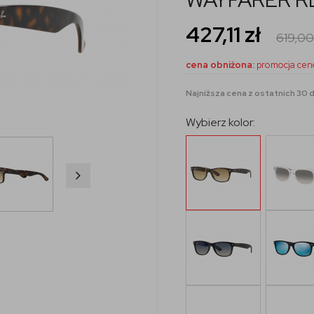
427,11
zł
619,0
cena obniżona:
promocja cen
Najniższa cena z ostatnich 30 d
Wybierz kolor: