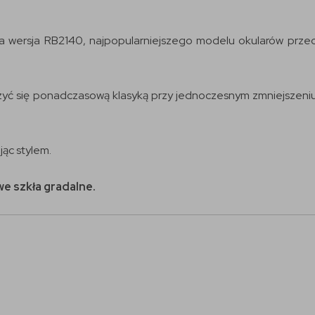
wersja RB2140, najpopularniejszego modelu okularów przeci
ć się ponadczasową klasyką przy jednoczesnym zmniejszeniu p
ąc stylem.
e szkła gradalne.