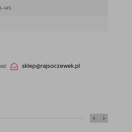
8-145
sklep@rajsoczewek.pl
ość