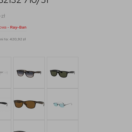
0
zł
owa -
Ray-Ban
ni to: 420,92 zł