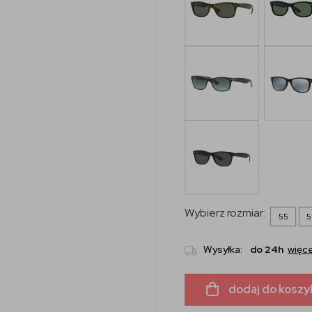
Wybierz rozmiar:
55
5
Wysyłka:
do 24h
więce
dodaj do koszy