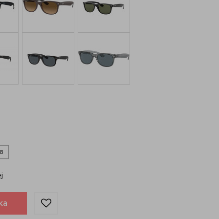
8
j
ka