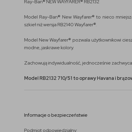
Ray-Ban® NEW WAYFARER® RB2132
Model Ray-Ban® New Wayfarer® to nieco mniejsza 
szkieł niż wersja RB2140 Wayfarer®.
Model New Wayfarer® pozwala użytkownikowi cieszy
modne, jaskrawe kolory.
Zachowują indywidualność, jednocześnie zachwycaj
Model RB2132 710/51 to oprawy Havana i brązow
Informacje o bezpieczeństwie
Podmiot odpowiedzialny: