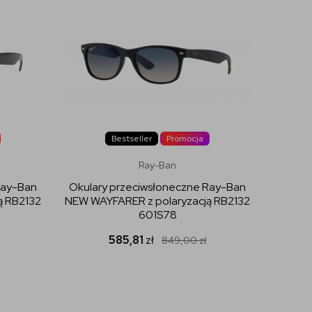
Bestseller
Promocja
Ray-Ban
Ray-Ban
Okulary przeciwsłoneczne Ray-Ban
Okular
ą RB2132
NEW WAYFARER z polaryzacją RB2132
NEW
601S78
585,81
zł
849,00
zł