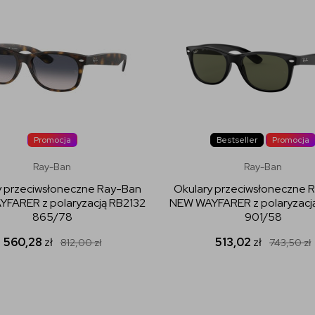
Promocja
Bestseller
Promocja
Ray-Ban
Ray-Ban
y przeciwsłoneczne Ray-Ban
Okulary przeciwsłoneczne 
FARER z polaryzacją RB2132
NEW WAYFARER z polaryzacj
865/78
901/58
560,28
zł
513,02
zł
812,00
zł
743,50
zł