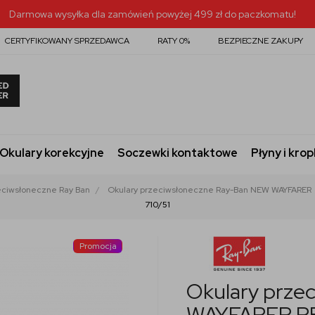
Darmowa wysyłka dla zamówień powyżej 499 zł do paczkomatu!
CERTYFIKOWANY SPRZEDAWCA
RATY 0%
BEZPIECZNE ZAKUPY
Okulary korekcyjne
Soczewki kontaktowe
Płyny i krop
eciwsłoneczne Ray Ban
Okulary przeciwsłoneczne Ray-Ban NEW WAYFARER
710/51
Promocja
Okulary prze
WAYFARER RB