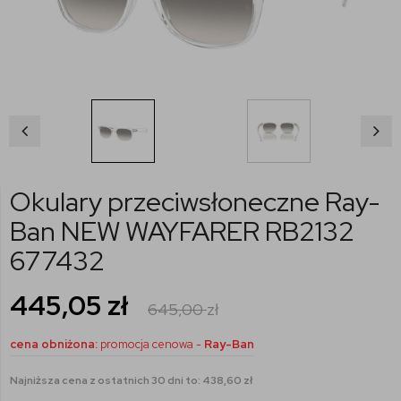
Okulary przeciwsłoneczne Ray-
Ban NEW WAYFARER RB2132
677432
445,05
zł
645,00
zł
cena obniżona:
promocja cenowa -
Ray-Ban
Najniższa cena z ostatnich 30 dni to: 438,60 zł