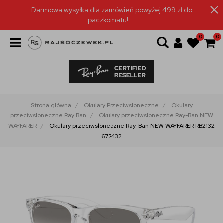
Darmowa wysyłka dla zamówień powyżej 499 zł do
paczkomatu!
0
0
Strona główna
Okulary Przeciwsłoneczne
Okulary
przeciwsłoneczne Ray Ban
Okulary przeciwsłoneczne Ray-Ban NEW
WAYFARER
Okulary przeciwsłoneczne Ray-Ban NEW WAYFARER RB2132
677432