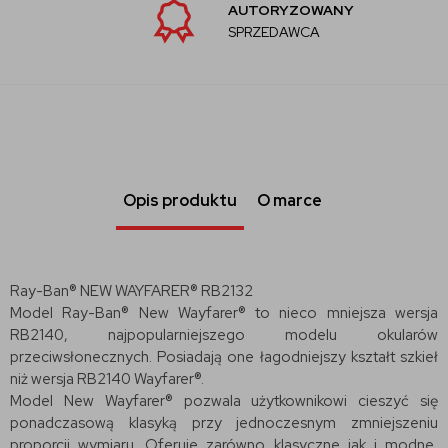
AUTORYZOWANY
SPRZEDAWCA
Opis produktu
O marce
Ray-Ban® NEW WAYFARER® RB2132
Model Ray-Ban® New Wayfarer® to nieco mniejsza wersja
RB2140, najpopularniejszego modelu okularów
przeciwsłonecznych. Posiadają one łagodniejszy kształt szkieł
niż wersja RB2140 Wayfarer®.
Model New Wayfarer® pozwala użytkownikowi cieszyć się
ponadczasową klasyką przy jednoczesnym zmniejszeniu
proporcji wymiaru. Oferuje zarówno klasyczne jak i modne,