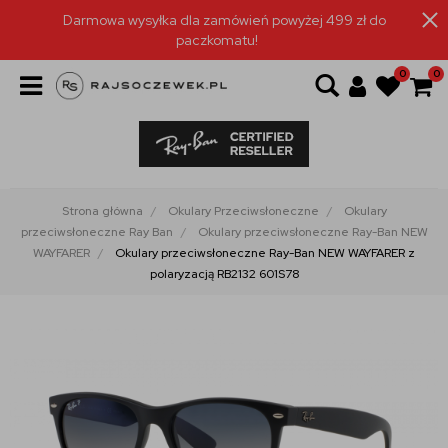
Darmowa wysyłka dla zamówień powyżej 499 zł do
paczkomatu!
0
0
Strona główna
Okulary Przeciwsłoneczne
Okulary
przeciwsłoneczne Ray Ban
Okulary przeciwsłoneczne Ray-Ban NEW
WAYFARER
Okulary przeciwsłoneczne Ray-Ban NEW WAYFARER z
polaryzacją RB2132 601S78