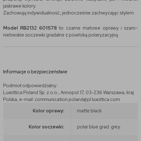
jaskrawe kolory.
Zachowują indywidualność, jednocześnie zachwycając stylem.
Model RB2132 601S78
to czarne matowe oprawy i szaro-
niebieskie soczewki gradalne z powłoką polaryzacyjną
Informacje o bezpieczeństwie
Podmiot odpowiedzialny:
Luxottica Poland Sp. z o.o., Annopol 17, 03-236 Warszawa, kraj:
Polska, e-mail: communication.poland@pl.luxottica.com
Kolor oprawy:
matte black
Kolor soczewki:
polar blue grad. grey