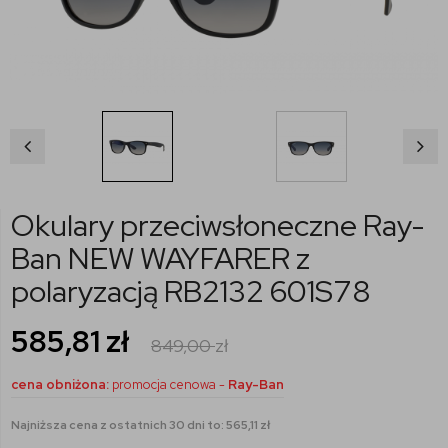
Okulary przeciwsłoneczne Ray-
Ban NEW WAYFARER z
polaryzacją RB2132 601S78
585,81
zł
849,00
zł
cena obniżona:
promocja cenowa -
Ray-Ban
Najniższa cena z ostatnich 30 dni to: 565,11 zł