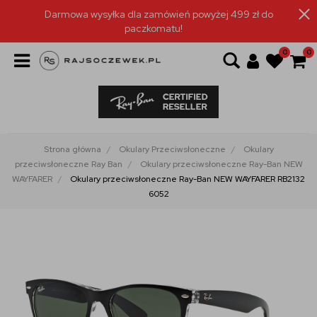
Darmowa wysyłka dla zamówień powyżej 499 zł do
paczkomatu!
0
0
Strona główna
Okulary Przeciwsłoneczne
Okulary
przeciwsłoneczne Ray Ban
Okulary przeciwsłoneczne Ray-Ban NEW
WAYFARER
Okulary przeciwsłoneczne Ray-Ban NEW WAYFARER RB2132
6052