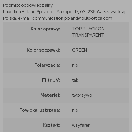
Podmiot odpowiedzialny:
Luxottica Poland Sp. z o.o., Annopol 17, 03-236 Warszawa, kraj:
Polska, e-mail: communication.poland@pl.luxottica.com
Kolor oprawy:
TOP BLACK ON
TRANSPARENT
Kolor soczewki:
GREEN
Polaryzacja:
nie
Filtr UV:
tak
Materiał:
tworzywo
Powłoka lustrzana:
nie
Kształt:
wayfarer