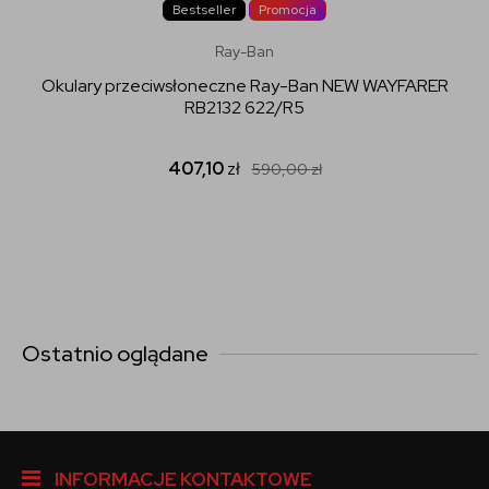
Bestseller
Promocja
Ray-Ban
Okulary przeciwsłoneczne Ray-Ban NEW WAYFARER
RB2132 622/R5
407,10
zł
590,00
zł
Ostatnio oglądane
INFORMACJE KONTAKTOWE