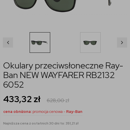
Okulary przeciwsłoneczne Ray-
Ban NEW WAYFARER RB2132
6052
433,32
zł
628,00
zł
cena obniżona:
promocja cenowa -
Ray-Ban
Najniższa cena z ostatnich 30 dni to: 351,21 zł