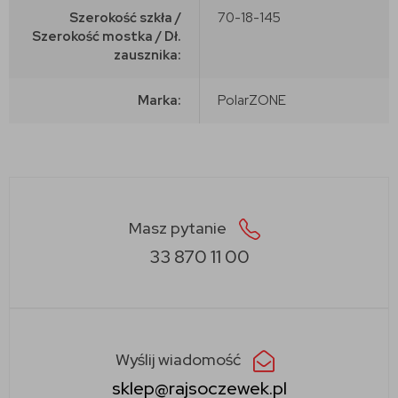
Szerokość szkła /
70-18-145
Szerokość mostka / Dł.
zausznika:
Marka:
PolarZONE
Masz pytanie
33 870 11 00
Wyślij wiadomość
sklep@rajsoczewek.pl