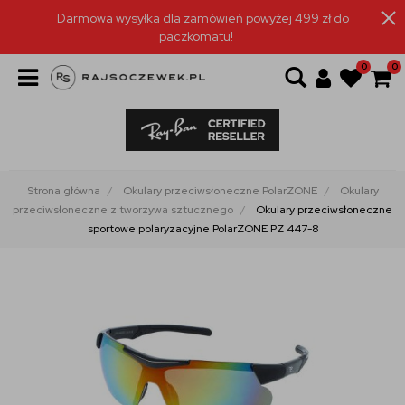
Darmowa wysyłka dla zamówień powyżej 499 zł do
paczkomatu!
0
0
Strona główna
Okulary przeciwsłoneczne PolarZONE
Okulary
przeciwsłoneczne z tworzywa sztucznego
Okulary przeciwsłoneczne
sportowe polaryzacyjne PolarZONE PZ 447-8