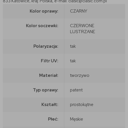
833 Katowice, kraj: Polska, e-mail: clasic@clasic.com.pl
Kolor oprawy:
CZARNY
Kolor soczewki:
CZERWONE
LUSTRZANE
Polaryzacja:
tak
Filtr UV:
tak
Materiał:
tworzywo
Typ oprawy:
patent
Kształt:
prostokątne
Płeć:
Męskie