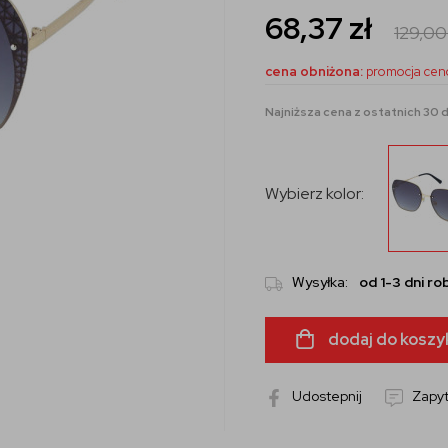
68,37
zł
129,0
cena obniżona:
promocja cen
Najniższa cena z ostatnich 30 d
Wybierz kolor:
Wysyłka:
od 1-3 dni r
dodaj do koszy
Udostepnij
Zapyt