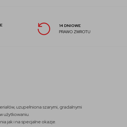
E
14 DNIOWE
PRAWO ZWROTU
riałów, uzupełniona szarymi, gradalnymi
 w użytkowaniu.
 jak i na specjalne okazje.