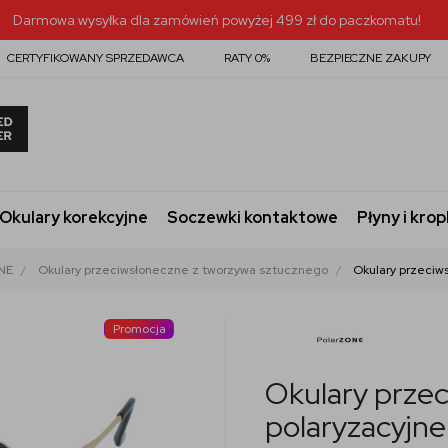
Darmowa wysyłka dla zamówień powyżej 499 zł do paczkomatu!
CERTYFIKOWANY SPRZEDAWCA
RATY 0%
BEZPIECZNE ZAKUPY
Okulary korekcyjne
Soczewki kontaktowe
Płyny i krop
NE
Okulary przeciwsłoneczne z tworzywa sztucznego
Okulary przeciw
Promocja
Okulary prze
polaryzacyjn