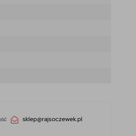
sklep@rajsoczewek.pl
ość