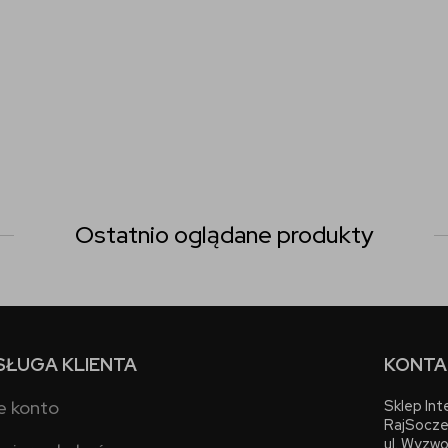
Ostatnio oglądane produkty
SŁUGA KLIENTA
KONTA
e konto
Sklep In
RajSocze
ul. Wyzwo