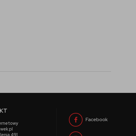
KT
Facebook
ternetowy
wek.pl
lenia 491