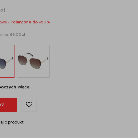
0
zł
owa -
PolarZone do -50%
ni to: 69,00 zł
oboczych
więcej
ka
aj o produkt