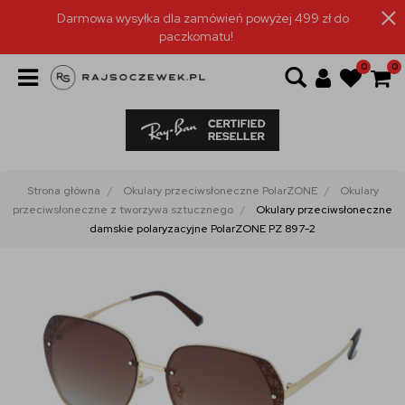
Darmowa wysyłka dla zamówień powyżej 499 zł do
paczkomatu!
0
0
Strona główna
Okulary przeciwsłoneczne PolarZONE
Okulary
przeciwsłoneczne z tworzywa sztucznego
Okulary przeciwsłoneczne
damskie polaryzacyjne PolarZONE PZ 897-2