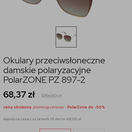
Okulary przeciwsłoneczne
damskie polaryzacyjne
PolarZONE PZ 897-2
68,37
zł
129,00
zł
cena obniżona:
promocja cenowa -
PolarZone do -50%
Najniższa cena z ostatnich 30 dni to: 69,00 zł