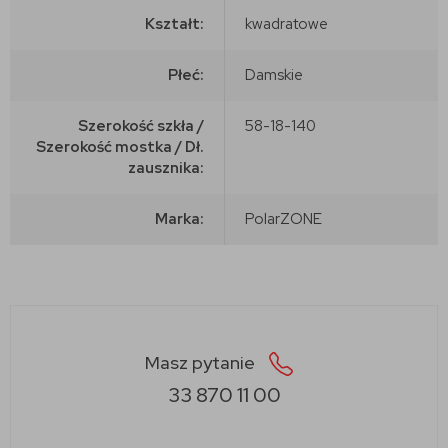
Kształt:
kwadratowe
Płeć:
Damskie
Szerokość szkła /
58-18-140
Szerokość mostka / Dł.
zausznika:
Marka:
PolarZONE
Masz pytanie
33 870 11 00