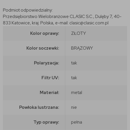
Podmiot odpowiedzialny:
Przedsiębiorstwo Wielobranżowe CLASIC S.C., Dulęby 7, 40-
833 Katowice, kraj: Polska, e-mail: clasic@clasic.com.pl
Kolor oprawy:
ZŁOTY
Kolor soczewki:
BRĄZOWY
Polaryzacja:
tak
Filtr UV:
tak
Materiał:
metal
Powłoka lustrzana:
nie
Typ oprawy:
pełna