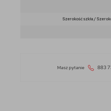
Szerokość szkła / Szerok
883 7
Masz pytanie