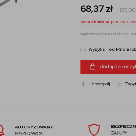
68,37
zł
129,0
cena obniżona:
promocja cen
Najniższa cena z ostatnich 30 d
Wysyłka:
od 1-3 dni r
dodaj do koszy
Udostepnij
Zapyt
BEZPIECZN
AUTORYZOWANY
ZAKUPY
SPRZEDAWCA