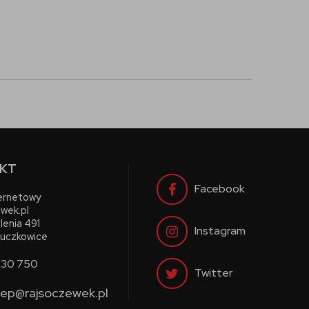
KT
Facebook
ternetowy
wek.pl
lenia 491
Instagram
uczkowice
730 750
Twitter
lep@rajsoczewek.pl