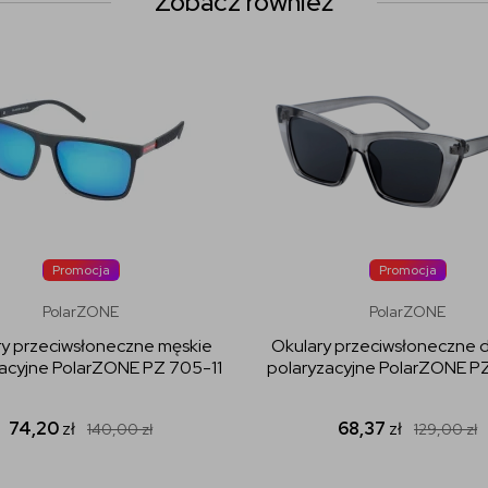
Zobacz również
Promocja
Promocja
PolarZONE
PolarZONE
ry przeciwsłoneczne męskie
Okulary przeciwsłoneczne 
acyjne PolarZONE PZ 705-11
polaryzacyjne PolarZONE P
74,20
zł
68,37
zł
140,00
zł
129,00
zł