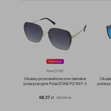
Promocja
PolarZONE
Okulary przeciwsłoneczne damskie
Okula
polaryzacyjne PolarZONE PZ 897-3
polaryz
68,37
zł
129,00
zł