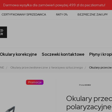
Darmowa wysyłka dla zamówień powyżej 499 zł do paczkomatu!
CERTYFIKOWANY SPRZEDAWCA
RATY 0%
BEZPIECZNE ZAKUPY
Okulary korekcyjne
Soczewki kontaktowe
Płyny i krop
ONE
Okulary przeciwsłoneczne z tworzywa sztucznego
Okulary przeci
Promocja
Okulary prze
polaryzacyjn