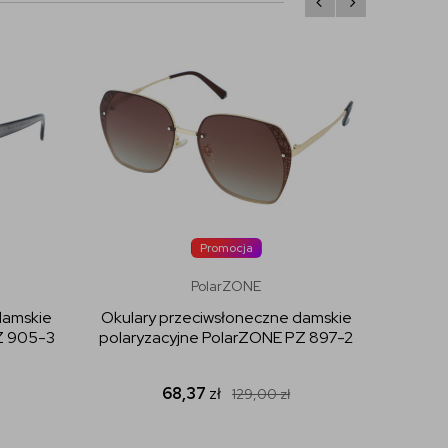
Promocja
PolarZONE
damskie
Okulary przeciwsłoneczne damskie
Okula
Z 905-3
polaryzacyjne PolarZONE PZ 897-2
polar
68,37
zł
129,00
zł