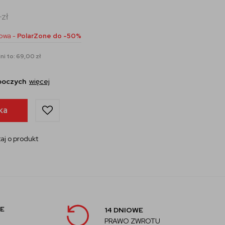
0
zł
owa -
PolarZone do -50%
ni to: 69,00 zł
oboczych
więcej
ka
aj o produkt
E
14 DNIOWE
PRAWO ZWROTU