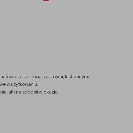
iałów, uzupełniona srebrnymi, lustrzanymi
owe w użytkowaniu.
 jak i na specjalne okazje.