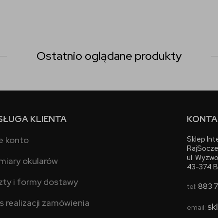
Ostatnio oglądane produkty
SŁUGA KLIENTA
KONTA
e konto
Sklep In
RajSocze
ul. Wyzwo
miary okularów
43-374 B
zty i formy dostawy
883 
tel:
s realizacji zamówienia
sk
email: