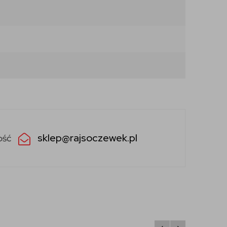
sklep@rajsoczewek.pl
ość