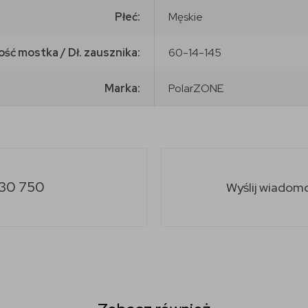
Płeć:
Męskie
ość mostka / Dł. zausznika:
60-14-145
Marka:
PolarZONE
30 750
Wyślij wiadom