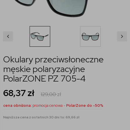
Okulary przeciwsłoneczne
męskie polaryzacyjne
PolarZONE PZ 705-4
68,37
zł
129,00
zł
cena obniżona:
promocja cenowa -
PolarZone do -50%
Najniższa cena z ostatnich 30 dni to: 69,66 zł