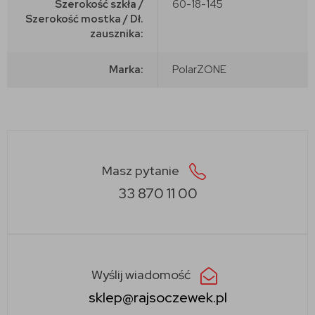
Szerokość szkła /
60-18-145
Szerokość mostka / Dł.
zausznika:
Marka:
PolarZONE
Masz pytanie
33 870 11 00
Wyślij wiadomość
sklep@rajsoczewek.pl