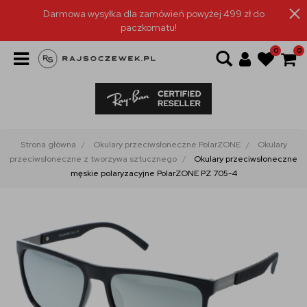
Darmowa wysyłka dla zamówień powyżej 499 zł do
paczkomatu!
0
0
Strona główna
Okulary przeciwsłoneczne PolarZONE
Okulary
przeciwsłoneczne z tworzywa sztucznego
Okulary przeciwsłoneczne
męskie polaryzacyjne PolarZONE PZ 705-4